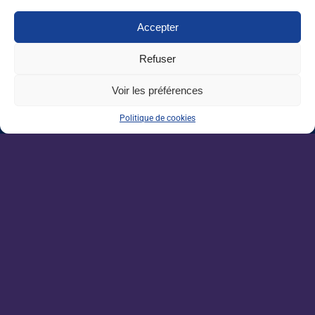
Accepter
Nos dernières sorties :
Refuser
Grandes écoles : l’insertion résiste, malgré
Voir les préférences
un marché de l’emploi ralenti
Politique de cookies
Enseignement agricole : une mission alerte
sur l’avenir du Pacte enseignant
VAE : un levier encore sous-exploité pour
répondre aux besoins de l’agriculture
Une IA métier au service des conseillers
d’Auraïa