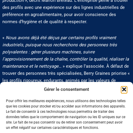
production
», décrit Marion Breteau. L’entreprise peine à trouver
des profils avec une expérience sur des lignes industrielles de
préférence en agroalimentaire, pour avoir conscience des
normes d’hygiène et de qualité à respecter.
«
Nous avons déjà été déçus par certains profils vraiment
industriels, puisque nous recherchons des personnes très
polyvalentes : gérer plusieurs machines, suivre
l’approvisionnement de la chaîne, contrôler la qualité, réaliser la
maintenance et le nettoyage…
» explique l’associée. À défaut de
trouver des personnes très spécialisées, Berry Graines priorise «
les profils rigoureux, endurants, animés par les valeurs de
l’entreprise de dimension familiale et sensibles à la production
Gérer le consentement
française et labélisée bio ».
Pour offrir les meilleures expériences, nous utilisons des technologies telles
que les cookies pour stocker et/ou accéder aux informations des appareils.
— Amélie DI BELLA (Tribune Verte 3038)
Le fait de consentir à ces technologies nous permettra de traiter des
données telles que le comportement de navigation ou les ID uniques sur ce
site. Le fait de ne pas consentir ou de retirer son consentement peut avoir
0 J'aime
Partager
un effet négatif sur certaines caractéristiques et fonctions.