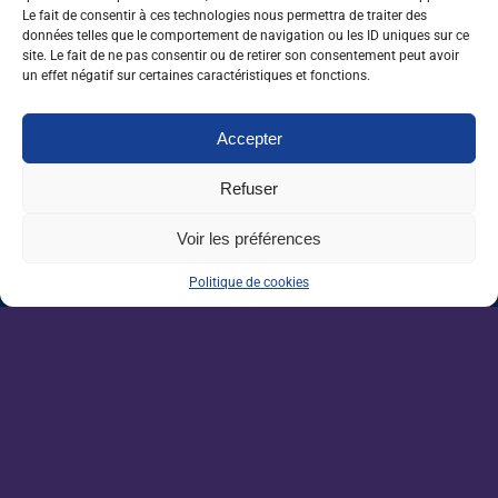
Nos dernières sorties :
Le fait de consentir à ces technologies nous permettra de traiter des
données telles que le comportement de navigation ou les ID uniques sur ce
site. Le fait de ne pas consentir ou de retirer son consentement peut avoir
Grandes écoles : l’insertion résiste, malgré
un effet négatif sur certaines caractéristiques et fonctions.
un marché de l’emploi ralenti
Accepter
Enseignement agricole : une mission alerte
sur l’avenir du Pacte enseignant
Refuser
Voir les préférences
VAE : un levier encore sous-exploité pour
répondre aux besoins de l’agriculture
Politique de cookies
Une IA métier au service des conseillers
d’Auraïa
Devenez un acteur de la
filière agricole.