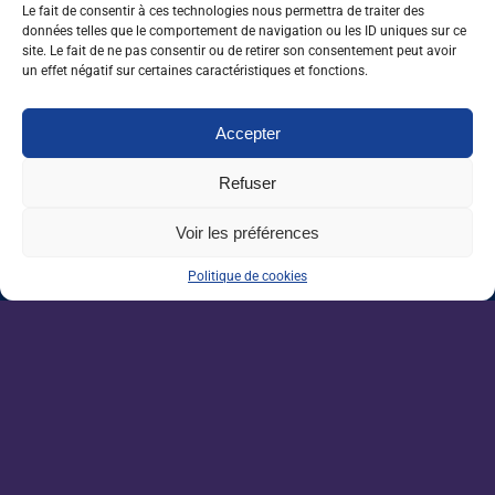
Nos dernières sorties :
Le fait de consentir à ces technologies nous permettra de traiter des
données telles que le comportement de navigation ou les ID uniques sur ce
site. Le fait de ne pas consentir ou de retirer son consentement peut avoir
Grandes écoles : l’insertion résiste, malgré
un effet négatif sur certaines caractéristiques et fonctions.
un marché de l’emploi ralenti
Accepter
Enseignement agricole : une mission alerte
sur l’avenir du Pacte enseignant
Refuser
Voir les préférences
VAE : un levier encore sous-exploité pour
répondre aux besoins de l’agriculture
Politique de cookies
Une IA métier au service des conseillers
d’Auraïa
Devenez un acteur de la
filière agricole.