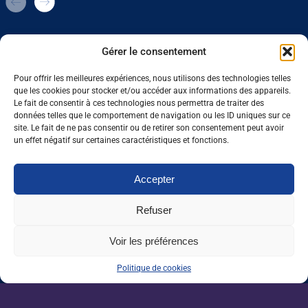
Nos fiches métiers
Gérer le consentement
Les filières d’élevage représentent un
Pour offrir les meilleures expériences, nous utilisons des technologies telles
fort potentiel d’emploi : de la
que les cookies pour stocker et/ou accéder aux informations des appareils.
production à l’encadrement et au
Le fait de consentir à ces technologies nous permettra de traiter des
conseil et offrent une très large palette
données telles que le comportement de navigation ou les ID uniques sur ce
de métiers. On peut distinguer les
site. Le fait de ne pas consentir ou de retirer son consentement peut avoir
métiers directement liés à la
un effet négatif sur certaines caractéristiques et fonctions.
production comme les responsables
d’élevage, les agents d’élevage, les
gaveurs, les bergers… On trouve
Accepter
ensuite les métiers annexes
notamment en lien avec la santé des
Refuser
animaux (soigneur, pédicure,
vétérinaires…) ou avec l’encadrement
et le conseil (inséminateur, conseiller
Voir les préférences
en productions animales, contrôleur de
performances…). Sans oublier les
Politique de cookies
postes à vocation commerciale
comme le technico-commercial en
aliments du bétail, ou le métier de