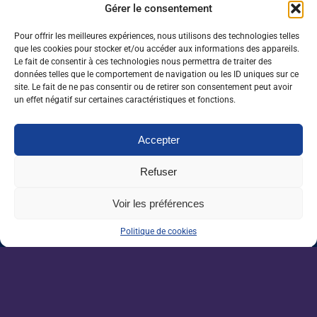
Gérer le consentement
46 %
Bac +5
Pour offrir les meilleures expériences, nous utilisons des technologies telles
que les cookies pour stocker et/ou accéder aux informations des appareils.
47 %
Bac +3 / +4
Le fait de consentir à ces technologies nous permettra de traiter des
données telles que le comportement de navigation ou les ID uniques sur ce
site. Le fait de ne pas consentir ou de retirer son consentement peut avoir
52 %
Bac +2
un effet négatif sur certaines caractéristiques et fonctions.
17 %
Bac
Accepter
Refuser
Le meilleur de
Voir les préférences
notre actualité
,
pour ne plus rien louper.
Politique de cookies
Emploi
Orientation