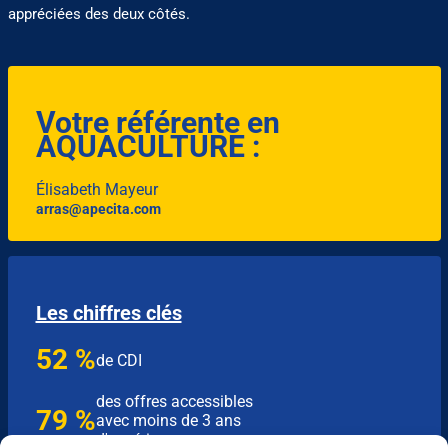
appréciées des deux côtés.
Votre référente en
AQUACULTURE :
Élisabeth Mayeur
arras@apecita.com
Les chiffres clés
52 %
de CDI
des offres accessibles
79 %
avec moins de 3 ans
d'expérience