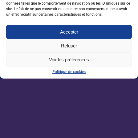
données telles que le comportement de navigation ou les ID uniques sur ce
site. Le fait de ne pas consentir ou de retirer son consentement peut avoir
Grandes écoles : l’insertion résiste, malgré
un effet négatif sur certaines caractéristiques et fonctions.
un marché de l’emploi ralenti
Accepter
Enseignement agricole : une mission alerte
sur l’avenir du Pacte enseignant
Refuser
VAE : un levier encore sous-exploité pour
Voir les préférences
répondre aux besoins de l’agriculture
Politique de cookies
Une IA métier au service des conseillers
d’Auraïa
Devenez un acteur de la
filière agricole.