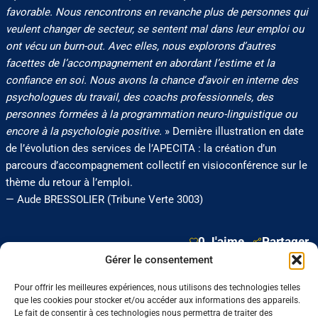
favorable. Nous rencontrons en revanche plus de personnes qui
veulent changer de secteur, se sentent mal dans leur emploi ou
ont vécu un burn-out. Avec elles, nous explorons d’autres
facettes de l’accompagnement en abordant l’estime et la
confiance en soi. Nous avons la chance d’avoir en interne des
psychologues du travail, des coachs professionnels, des
personnes formées à la programmation neuro-linguistique ou
encore à la psychologie positive.
» Dernière illustration en date
de l’évolution des services de l’APECITA : la création d’un
parcours d’accompagnement collectif en visioconférence sur le
thème du retour à l’emploi.
— Aude BRESSOLIER (Tribune Verte 3003)
0 J'aime
Partager
Gérer le consentement
Pour offrir les meilleures expériences, nous utilisons des technologies telles
Nos dernières sorties :
que les cookies pour stocker et/ou accéder aux informations des appareils.
Le fait de consentir à ces technologies nous permettra de traiter des