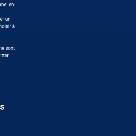
nnel en
er un
hoisir à
ne sont
itter
és