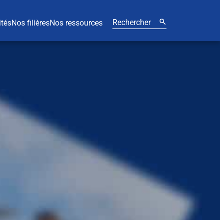
ités
Nos filières
Nos ressources