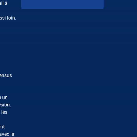
il à
si loin.
sensus
u un
ésion.
 les
ant
avec la