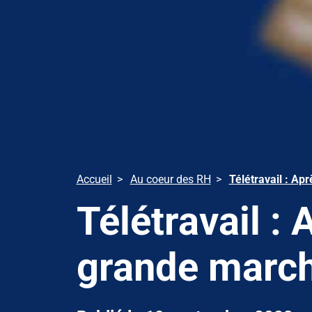
Accueil
Au coeur des RH
Télétravail : Apr
Télétravail : 
grande march