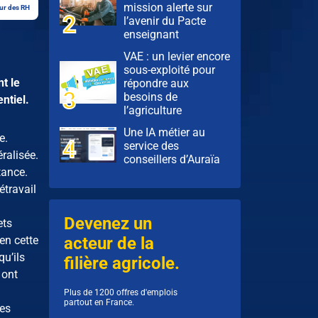
mission alerte sur
ur des RH
l’avenir du Pacte
enseignant
VAE : un levier encore
sous-exploité pour
t le
répondre aux
besoins de
ntiel.
l’agriculture
Une IA métier au
e.
service des
ralisée.
conseillers d’Auraïa
tance.
étravail
Devenez un
ets
en cette
acteur de la
qu’ils
filière agricole.
 ont
Plus de 1200 offres d'emplois
partout en France.
les