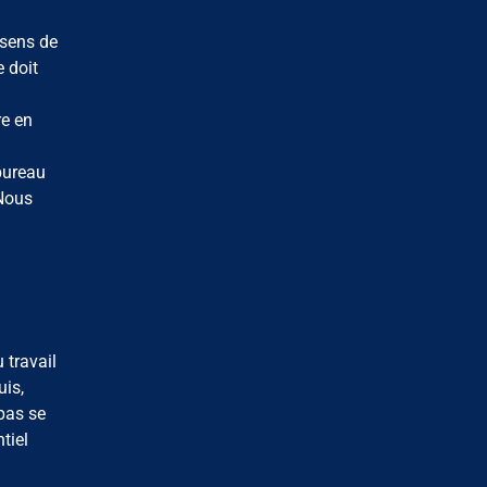
 sens de
e doit
re en
bureau
 Nous
 travail
uis,
 pas se
tiel