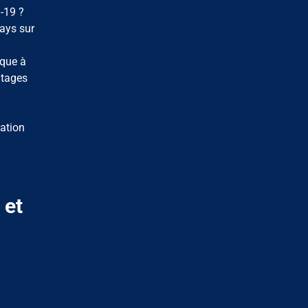
-19 ?
pays sur
ique à
ntages
nation
 et