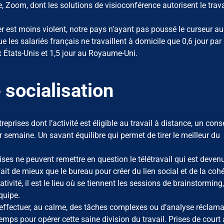
e, Zoom, dont les solutions de visioconférence autorisent le trava
ier est moins violent, notre pays n’ayant pas poussé le curseur aus
ue les salariés français ne travaillent à domicile que 0,6 jour par
 États-Unis et 1,5 jour au Royaume-Uni.
e socialisation
treprises dont l’activité est éligible au travail à distance, un con
r semaine. Un savant équilibre qui permet de tirer le meilleur du
prises ne peuvent remettre en question le télétravail qui est deven
it de mieux que le bureau pour créer du lien social et de la coh
ivité, il est le lieu où se tiennent les sessions de brainstorming,
quipe.
d’effectuer, au calme, des tâches complexes ou d’analyse réclam
emps pour opérer cette saine division du travail. Prises de court 