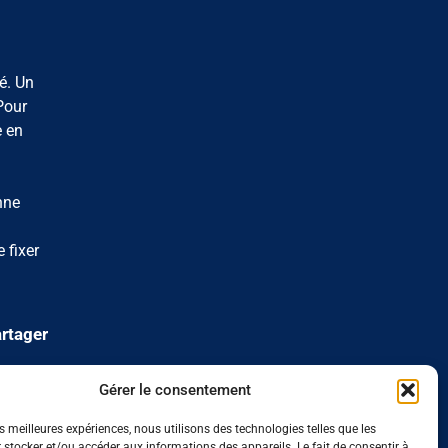
é. Un
Pour
e en
nne
 fixer
rtager
Gérer le consentement
es meilleures expériences, nous utilisons des technologies telles que les
 stocker et/ou accéder aux informations des appareils. Le fait de consentir à