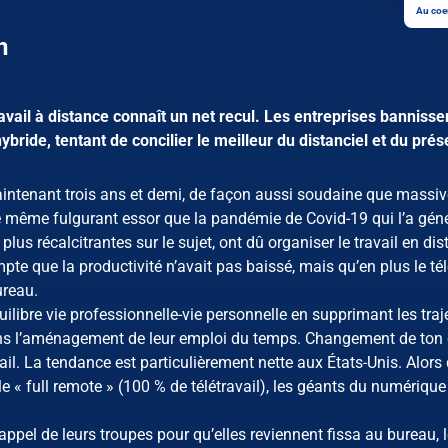
Au coe
n
vail à distance connaît un net recul. Les entreprises bannissen
bride, tentant de concilier le meilleur du distanciel et du prése
maintenant trois ans et demi, de façon aussi soudaine que massiv
e même fulgurant essor que la pandémie de Covid-19 qui l’a géné
plus récalcitrantes sur le sujet, ont dû organiser le travail en dis
te que la productivité n’avait pas baissé, mais qu’en plus le tél
ureau.
uilibre vie professionnelle-vie personnelle en supprimant les traj
ans l’aménagement de leur emploi du temps. Changement de ton 
ail. La tendance est particulièrement nette aux États-Unis. Alors 
le « full remote » (100 % de télétravail), les géants du numérique
pel de leurs troupes pour qu’elles reviennent fissa au bureau, 