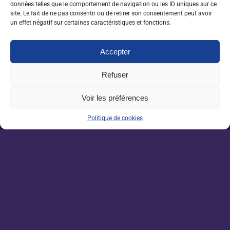
données telles que le comportement de navigation ou les ID uniques sur ce
site. Le fait de ne pas consentir ou de retirer son consentement peut avoir
Grandes écoles : l’insertion résiste, malgré
un effet négatif sur certaines caractéristiques et fonctions.
un marché de l’emploi ralenti
Accepter
Enseignement agricole : une mission alerte
sur l’avenir du Pacte enseignant
Refuser
VAE : un levier encore sous-exploité pour
Voir les préférences
répondre aux besoins de l’agriculture
Politique de cookies
Une IA métier au service des conseillers
d’Auraïa
Devenez un acteur de la
filière agricole.
Plus de 1200 offres d'emplois partout en