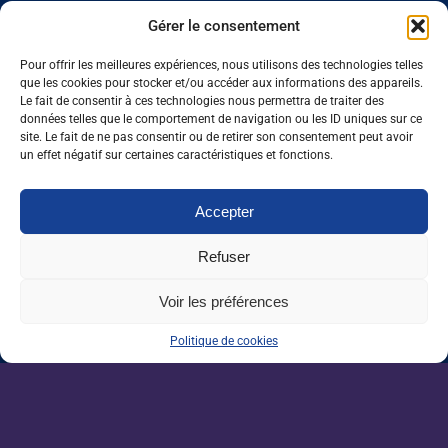
qui ne se résument pas à une signature en bas d’un document et
Gérer le consentement
à une poignée de main. Il s’agit de bâtir collectivement pour
répondre à nos enjeux communs et servir toujours mieux notre
Pour offrir les meilleures expériences, nous utilisons des technologies telles
écosystème, à l’image de la semaine des métiers de
que les cookies pour stocker et/ou accéder aux informations des appareils.
Le fait de consentir à ces technologies nous permettra de traiter des
l’agroalimentaire dont nous sommes partenaires aux côtés de
données telles que le comportement de navigation ou les ID uniques sur ce
l’Apec, France Travail, Ocapiat, l’Ania et le réseau des Aria. Il
site. Le fait de ne pas consentir ou de retirer son consentement peut avoir
existe un réel enjeu autour de l’attractivité des métiers et nous
un effet négatif sur certaines caractéristiques et fonctions.
devons mutualiser nos efforts pour faire connaître plus
largement le dynamisme de l’emploi dans nos filières. C’est en
Accepter
ce sens que nous avons lancé notre chaîne YouTube dédiée aux
métiers agri/agro qui recense nos vidéos métiers, mais
Refuser
également celles de nos partenaires tels que La Coopération
agricole, Semae, Equiressources… Vous abordiez précédemment
Voir les préférences
la question des nouvelles technologies… L’intelligence
Politique de cookies
artificielle est aujourd’hui de plus en plus présente dans nos vies
et le secteur de l’emploi et du recrutement n’y échappe pas.
Est-ce que cette tendance vous inquiète pour l’avenir d’une