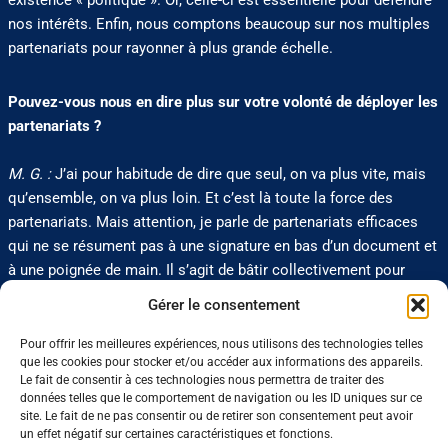
existence « politique ». Or, celle-ci est essentielle pour défendre
nos intérêts. Enfin, nous comptons beaucoup sur nos multiples
partenariats pour rayonner à plus grande échelle.
Pouvez-vous nous en dire plus sur votre volonté de déployer les
partenariats ?
M. G. :
J’ai pour habitude de dire que seul, on va plus vite, mais
qu’ensemble, on va plus loin. Et c’est là toute la force des
partenariats. Mais attention, je parle de partenariats efficaces
qui ne se résument pas à une signature en bas d’un document et
à une poignée de main. Il s’agit de bâtir collectivement pour
répondre à nos enjeux communs et servir toujours mieux notre
Gérer le consentement
écosystème, à l’image de la semaine des métiers de
l’agroalimentaire dont nous sommes partenaires aux côtés de
Pour offrir les meilleures expériences, nous utilisons des technologies telles
que les cookies pour stocker et/ou accéder aux informations des appareils.
l’Apec, France Travail, Ocapiat, l’Ania et le réseau des Aria. Il
Le fait de consentir à ces technologies nous permettra de traiter des
existe un réel enjeu autour de l’attractivité des métiers et nous
données telles que le comportement de navigation ou les ID uniques sur ce
devons mutualiser nos efforts pour faire connaître plus
site. Le fait de ne pas consentir ou de retirer son consentement peut avoir
un effet négatif sur certaines caractéristiques et fonctions.
largement le dynamisme de l’emploi dans nos filières. C’est en