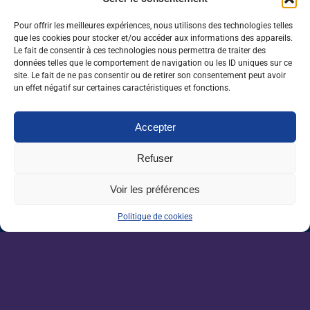
1 J'aime
Partager
Pour offrir les meilleures expériences, nous utilisons des technologies telles
que les cookies pour stocker et/ou accéder aux informations des appareils.
Le fait de consentir à ces technologies nous permettra de traiter des
données telles que le comportement de navigation ou les ID uniques sur ce
Nos dernières sorties :
site. Le fait de ne pas consentir ou de retirer son consentement peut avoir
un effet négatif sur certaines caractéristiques et fonctions.
Enseignement agricole : une mission alerte
sur l’avenir du Pacte enseignant
Accepter
Refuser
VAE : un levier encore sous-exploité pour
répondre aux besoins de l’agriculture
Voir les préférences
Une IA métier au service des conseillers
Politique de cookies
d’Auraïa
Forêt : produire plus de bois sans sacrifier le
climat