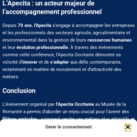
L’Apecita : un acteur majeur de
l’accompagnement professionnel
Depuis
70 ans
,
l’Apecita
s’engage à accompagner les entreprises
et les professionnels des secteurs agricole, agroalimentaire et
environnemental dans la gestion de leurs
ressources humaines
et leur
évolution professionnelle
. À travers des événements
comme cette conférence, l’Apecita Occitanie démontre sa
volonté d’
innover
et de
s’adapter
aux défis contemporains,
notamment en matière de recrutement et d’attractivité des
métiers.
Conclusion
L’événement organisé par
l’Apecita Occitanie
au Musée de la
Romanité a permis d’aborder un enjeu crucial pour l’avenir des
filières agricoles
: comment rendre ces métiers plus attractifs et
attirer de nouveaux talents. Grâce aux solutions proposées par
Gérer le consentement
Léo Bernard
, les participants sont repartis avec des
idées