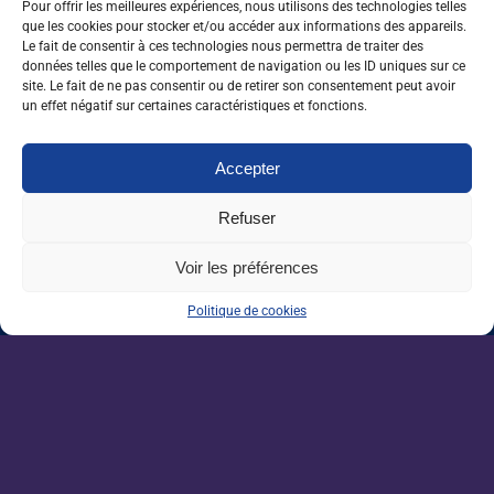
Pour offrir les meilleures expériences, nous utilisons des technologies telles
concrètes
et des
stratégies modernes
pour dynamiser leurs
que les cookies pour stocker et/ou accéder aux informations des appareils.
campagnes de recrutement et séduire les talents de demain. Une
Le fait de consentir à ces technologies nous permettra de traiter des
matinée inspirante, porteuse d’espoir pour le renouvellement et
données telles que le comportement de navigation ou les ID uniques sur ce
site. Le fait de ne pas consentir ou de retirer son consentement peut avoir
l’attractivité du secteur agricole.
un effet négatif sur certaines caractéristiques et fonctions.
0 J'aime
Partager
Accepter
Refuser
Nos dernières sorties :
Voir les préférences
Politique de cookies
Grandes écoles : l’insertion résiste, malgré
un marché de l’emploi ralenti
Enseignement agricole : une mission alerte
sur l’avenir du Pacte enseignant
VAE : un levier encore sous-exploité pour