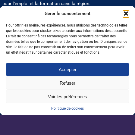
pour l’emploi et la formation dans la région.
Gérer le consentement
0 J'aime
Partager
Pour offrir les meilleures expériences, nous utilisons des technologies telles
que les cookies pour stocker et/ou accéder aux informations des appareils.
Le fait de consentir à ces technologies nous permettra de traiter des
données telles que le comportement de navigation ou les ID uniques sur ce
Nos dernières sorties :
site. Le fait de ne pas consentir ou de retirer son consentement peut avoir
un effet négatif sur certaines caractéristiques et fonctions.
Grandes écoles : l’insertion résiste, malgré
Accepter
un marché de l’emploi ralenti
Refuser
Enseignement agricole : une mission alerte
sur l’avenir du Pacte enseignant
Voir les préférences
Politique de cookies
VAE : un levier encore sous-exploité pour
répondre aux besoins de l’agriculture
Une IA métier au service des conseillers