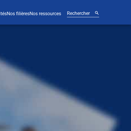
ités
Nos filières
Nos ressources