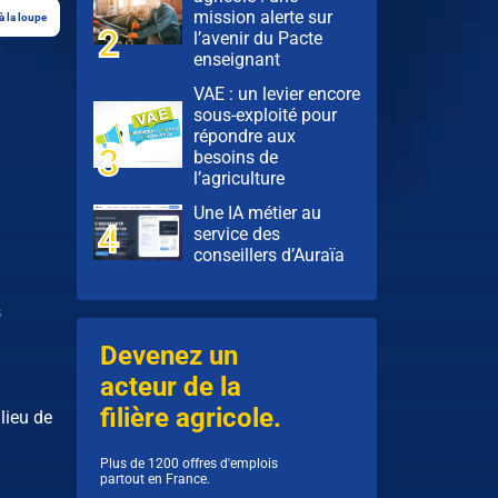
mission alerte sur
à la loupe
l’avenir du Pacte
enseignant
VAE : un levier encore
sous-exploité pour
répondre aux
besoins de
l’agriculture
Une IA métier au
service des
conseillers d’Auraïa
s
Devenez un
acteur de la
filière agricole.
lieu de
Plus de 1200 offres d'emplois
partout en France.