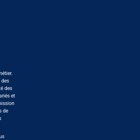
étier.
s des
té des
riés et
mission
s de
s
us