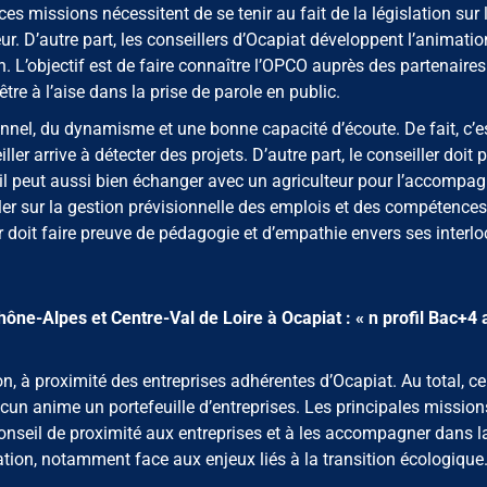
es missions nécessitent de se tenir au fait de la législation sur 
eur. D’autre part, les conseillers d’Ocapiat développent l’animati
n. L’objectif est de faire connaître l’OPCO auprès des partenaires
être à l’aise dans la prise de parole en public.
ionnel, du dynamisme et une bonne capacité d’écoute. De fait, c’e
ler arrive à détecter des projets. D’autre part, le conseiller doit 
, il peut aussi bien échanger avec un agriculteur pour l’accompag
er sur la gestion prévisionnelle des emplois et des compétences
r doit faire preuve de pédagogie et d’empathie envers ses interlo
hône-Alpes et Centre-Val de Loire à Ocapiat : « n profil Bac+4 
n, à proximité des entreprises adhérentes d’Ocapiat. Au total, ce
acun anime un portefeuille d’entreprises. Les principales mission
conseil de proximité aux entreprises et à les accompagner dans l
ation, notamment face aux enjeux liés à la transition écologique