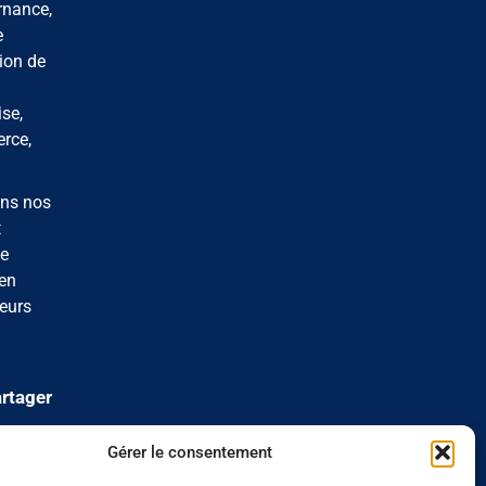
rnance,
e
ion de
se,
erce,
ons nos
t
de
 en
eurs
rtager
Gérer le consentement