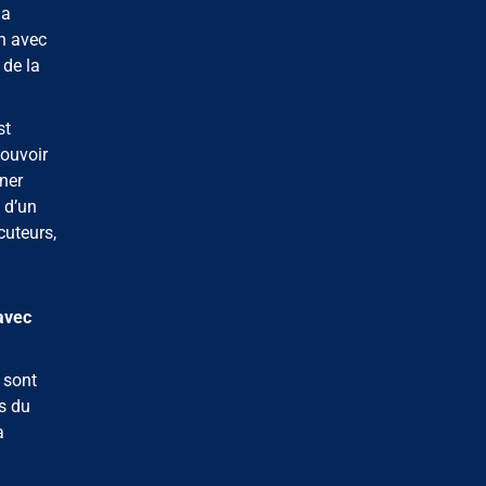
la
on avec
 de la
st
pouvoir
ner
 d’un
cuteurs,
avec
 sont
s du
a
.