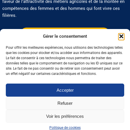
faveur de l’attractivité des métiers agricoles et de la montée en
compétences des femmes et des hommes qui font vivre ces
filières.
Retrouvez notre programme complet ici
Gérer le consentement
Pour offrir les meilleures expériences, nous utilisons des technologies telles
0 J'aime
Partager
que les cookies pour stocker et/ou accéder aux informations des appareils.
Le fait de consentir à ces technologies nous permettra de traiter des
données telles que le comportement de navigation ou les ID uniques sur ce
site. Le fait de ne pas consentir ou de retirer son consentement peut avoir
un effet négatif sur certaines caractéristiques et fonctions.
Nos dernières sorties :
Accepter
Grandes écoles : l’insertion résiste, malgré
un marché de l’emploi ralenti
Refuser
Voir les préférences
Enseignement agricole : une mission alerte
sur l’avenir du Pacte enseignant
Politique de cookies