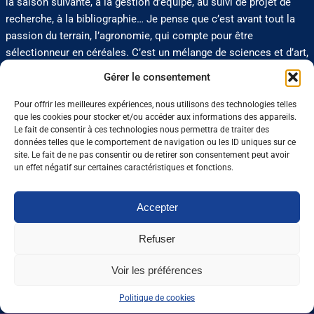
la saison suivante, à la gestion d’équipe, au suivi de projet de
recherche, à la bibliographie… Je pense que c’est avant tout la
passion du terrain, l’agronomie, qui compte pour être
sélectionneur en céréales. C’est un mélange de sciences et d’art,
il faut être créatif et anticiper les évolutions du marché huit ans
Gérer le consentement
à l’avance, prendre en compte le réchauffement climatique, la
diminution des intrants, etc. Dans ce métier, on travaille en
Pour offrir les meilleures expériences, nous utilisons des technologies telles
que les cookies pour stocker et/ou accéder aux informations des appareils.
interaction avec énormément de personnes de différents métiers
Le fait de consentir à ces technologies nous permettra de traiter des
et nationalités : des chercheurs, d’autres sélectionneurs, des
données telles que le comportement de navigation ou les ID uniques sur ce
personnes en charge du développement des variétés, des
site. Le fait de ne pas consentir ou de retirer son consentement peut avoir
un effet négatif sur certaines caractéristiques et fonctions.
commerciaux. Elles nous font remonter les attentes du marché
et les innovations des outils de sélection. On se situe à
l’interface entre la recherche et le marché. C’est un aspect que
Accepter
j’apprécie particulièrement. »
Refuser
0 J'aime
Partager
Voir les préférences
Politique de cookies