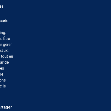
es
curie
ing.
. Être
r gérer
vaux,
 tout en
par de
les
ie
lons
c le
rtager