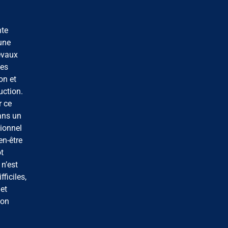
nte
une
evaux
les
on et
uction.
r ce
dans un
tionnel
en-être
t
 n’est
ficiles,
et
mon