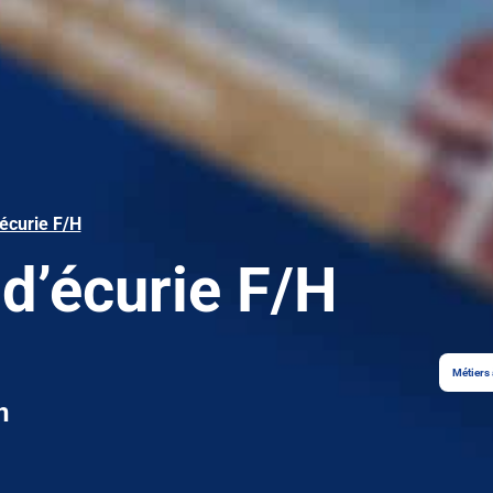
écurie F/H
d’écurie F/H
Métiers 
n