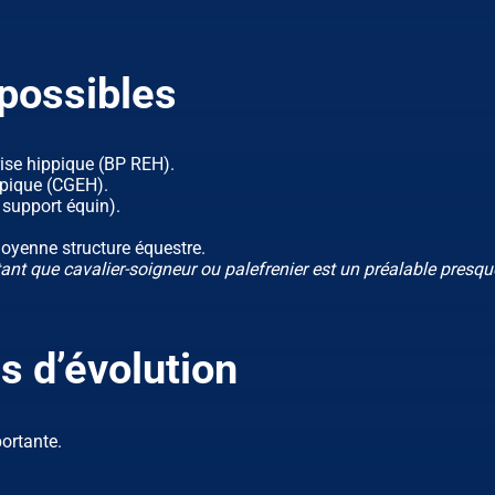
possibles
rise hippique (BP REH).
ppique (CGEH).
support équin).
moyenne structure équestre.
tant que cavalier-soigneur ou palefrenier est un préalable presqu
s d’évolution
portante.