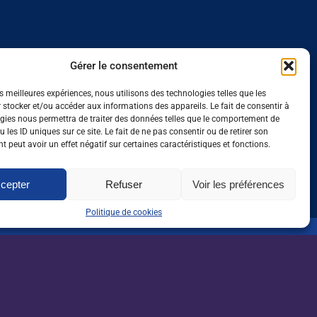
Gérer le consentement
20/08/24
es meilleures expériences, nous utilisons des technologies telles que les
er en élevage en
Talent acquisition 
 stocker et/ou accéder aux informations des appareils. Le fait de consentir à
gies nous permettra de traiter des données telles que le comportement de
tive F/H
de sourcing F/H
 les ID uniques sur ce site. Le fait de ne pas consentir ou de retirer son
 peut avoir un effet négatif sur certaines caractéristiques et fonctions.
cepter
Refuser
Voir les préférences
Politique de cookies
oute l'actualité de l'emploi
 dans l'agri, l'agro et