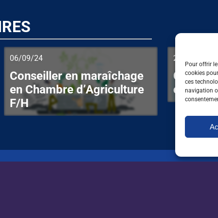
IRES
06/09/24
21/08/24
Pour offrir l
Conseiller en maraîchage
Conseill
cookies pour
ces technolo
en Chambre d’Agriculture
coopéra
navigation ou
consentement
F/H
Ac
Recevez par mail t
et de l'orientation
l'environnement