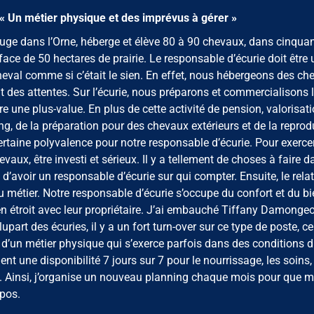
 « Un métier physique et des imprévus à gérer »
Auge dans l’Orne, héberge et élève 80 à 90 chevaux, dans cinqua
ace de 50 hectares de prairie. Le responsable d’écurie doit être 
heval comme si c’était le sien. En effet, nous hébergeons des ch
ont des attentes. Sur l’écurie, nous préparons et commercialisons 
e une plus-value. En plus de cette activité de pension, valorisati
, de la préparation pour des chevaux extérieurs et de la reprod
ertaine polyvalence pour notre responsable d’écurie. Pour exerce
evaux, être investi et sérieux. Il y a tellement de choses à faire 
 d’avoir un responsable d’écurie sur qui compter. Ensuite, le rela
du métier. Notre responsable d’écurie s’occupe du confort et du bi
en étroit avec leur propriétaire. J’ai embauché Tiffany Damongeo
rt des écuries, il y a un fort turn-over sur ce type de poste, ce
it d’un métier physique qui s’exerce parfois dans des conditions dif
 une disponibilité 7 jours sur 7 pour le nourrissage, les soins, 
s. Ainsi, j’organise un nouveau planning chaque mois pour que 
epos.