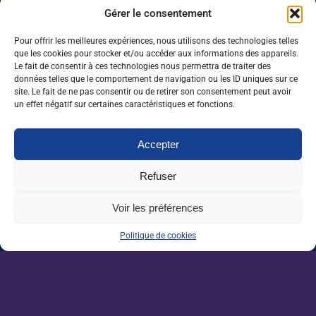
un marché de l’emploi ralenti
Gérer le consentement
Pour offrir les meilleures expériences, nous utilisons des technologies telles
Enseignement agricole : une mission alerte
que les cookies pour stocker et/ou accéder aux informations des appareils.
sur l’avenir du Pacte enseignant
Le fait de consentir à ces technologies nous permettra de traiter des
données telles que le comportement de navigation ou les ID uniques sur ce
site. Le fait de ne pas consentir ou de retirer son consentement peut avoir
VAE : un levier encore sous-exploité pour
un effet négatif sur certaines caractéristiques et fonctions.
répondre aux besoins de l’agriculture
Accepter
Une IA métier au service des conseillers
d’Auraïa
Refuser
Voir les préférences
Devenez un acteur de la
Politique de cookies
filière agricole.
Plus de 1200 offres d'emplois partout en
France.