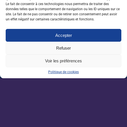
Le fait de consentir à ces technologies nous permettra de traiter des
NOS ARTICLES SIMILAIRES
données telles que le comportement de navigation ou les ID uniques sur ce
site. Le fait de ne pas consentir ou de retirer son consentement peut avoir
un effet négatif sur certaines caractéristiques et fonctions.
22/06/26
Accepter
Recrutement de cadres : les
pratiques évoluent dans un marché
Refuser
moins tendu
Voir les préférences
Politique de cookies