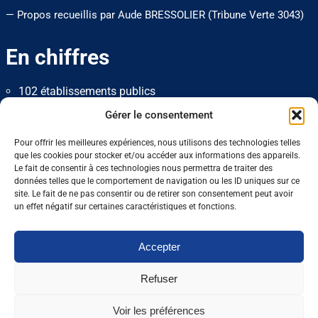
— Propos recueillis par Aude BRESSOLIER (Tribune Verte 3043)
En chiffres
102 établissements publics
Près de 8 000 collaborateurs, dont plus de 4 000
Gérer le consentement
conseillers
62 % de femmes
Pour offrir les meilleures expériences, nous utilisons des technologies telles
55 % des cadres et techniciens à Bac + 5
que les cookies pour stocker et/ou accéder aux informations des appareils.
Le fait de consentir à ces technologies nous permettra de traiter des
données telles que le comportement de navigation ou les ID uniques sur ce
0 J'aime
Partager
site. Le fait de ne pas consentir ou de retirer son consentement peut avoir
un effet négatif sur certaines caractéristiques et fonctions.
Nos dernières sorties :
Accepter
Enseignement agricole : une mission alerte
Refuser
sur l’avenir du Pacte enseignant
Voir les préférences