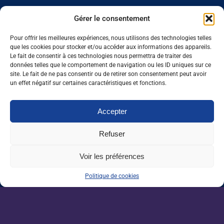
Comment mettre en place cette nouvelle organisation du travail
Gérer le consentement
?
Johann Sigrist :
La mise en oeuvre de la semaine de quatre jours
Pour offrir les meilleures expériences, nous utilisons des technologies telles
que les cookies pour stocker et/ou accéder aux informations des appareils.
ne peut être improvisée. Une préparation bâclée pourrait
Le fait de consentir à ces technologies nous permettra de traiter des
entraîner des effets contreproductifs avec un possible
données telles que le comportement de navigation ou les ID uniques sur ce
allongement des plages horaires, une augmentation du stress. Il
site. Le fait de ne pas consentir ou de retirer son consentement peut avoir
un effet négatif sur certaines caractéristiques et fonctions.
s’agit, dans une démarche itérative, d’évaluer les impacts
opérationnels. Lors de phases pilotes, les hypothèses émises se
confrontent à la réalité du terrain. Dans une démarche de co-
Accepter
construction, il s’agit aussi d’associer les salariés au projet. Des
Refuser
groupes de travail représentatifs intégreront différents métiers et
niveaux de séniorité.
Voir les préférences
Quelles sont les bonnes pratiques ?
Politique de cookies
J. S. :
La semaine de quatre jours pose la question de la
continuité de service avec les interlocuteurs externes de
l’entreprise, comme les clients, les partenaires ou les
fournisseurs. Non seulement, cela ne signifie pas