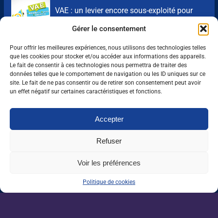
VAE : un levier encore sous-exploité pour
répondre aux besoins de l’agriculture
Gérer le consentement
Une IA métier au service des conseillers
Pour offrir les meilleures expériences, nous utilisons des technologies telles
d’Auraïa
que les cookies pour stocker et/ou accéder aux informations des appareils.
Le fait de consentir à ces technologies nous permettra de traiter des
données telles que le comportement de navigation ou les ID uniques sur ce
site. Le fait de ne pas consentir ou de retirer son consentement peut avoir
un effet négatif sur certaines caractéristiques et fonctions.
Devenez un acteur de la
filière agricole.
Accepter
Plus de 1200 offres d'emplois partout en
Refuser
France.
Voir les préférences
Politique de cookies
NOS ARTICLES SIMILAIRES