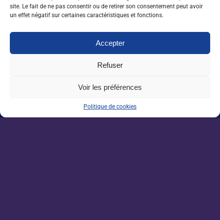
d’Auraïa
site. Le fait de ne pas consentir ou de retirer son consentement peut avoir
un effet négatif sur certaines caractéristiques et fonctions.
Forêt : produire plus de bois sans sacrifier le
climat
Accepter
Refuser
Devenez un acteur de la
Voir les préférences
filière agricole.
Politique de cookies
Plus de 1200 offres d'emplois partout en
France.
NOS ARTICLES SIMILAIRES
13/07/26
Bio : la consommation repart, la