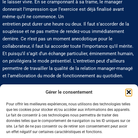
le laisser vivre. En se cramponnant à sa trame, le manager
donnerait l’impression que l’exercice est déjà finalisé avant
même qu’il ne commence. Un
entretien peut durer une heure ou deux. Il faut s’accorder de la
souplesse et ne pas mettre de rendez-vous immédiatement
derrière. Ce n’est pas un moment anecdotique pour le
collaborateur, il faut lui accorder toute l’importance qu’il mérite.
Et puisqu’il s’agit d’un échange particulier, éminemment humain,
on privilégiera le mode présentiel. L’entretien peut d’ailleurs
permettre de travailler la qualité de la relation manager-managé
et l’amélioration du mode de fonctionnement au quotidien.
Gérer le consentement
Faut-il aborder la question de la rémunération ?
S. J. :
Chaque entreprise a sa philosophie sur le sujet. Certaines
Pour offrir les meilleures expériences, nous utilisons des technologies telles
organisations intègrent la question du salaire lors de l’entretien
que les cookies pour stocker et/ou accéder aux informations des appareils.
annuel, d’autres la traitent indépendamment lors d’un autre
Le fait de consentir à ces technologies nous permettra de traiter des
données telles que le comportement de navigation ou les ID uniques sur ce
rendez-vous. Évoquer la rémunération en plus du bilan de l’année
site. Le fait de ne pas consentir ou de retirer son consentement peut avoir
écoulée et des projections sur la nouvelle année peut faire
un effet négatif sur certaines caractéristiques et fonctions.
beaucoup. Il ne faudra pas que la question du salaire phagocyte