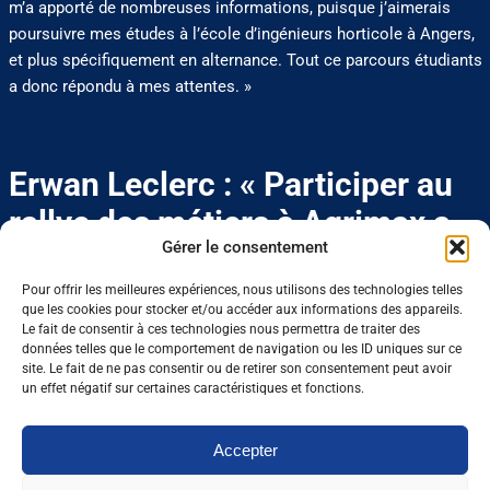
m’a apporté de nombreuses informations, puisque j’aimerais
poursuivre mes études à l’école d’ingénieurs horticole à Angers,
et plus spécifiquement en alternance. Tout ce parcours étudiants
a donc répondu à mes attentes. »
Erwan Leclerc : « Participer au
rallye des métiers à Agrimax a
Gérer le consentement
été un tournant dans mes
études »
Pour offrir les meilleures expériences, nous utilisons des technologies telles
que les cookies pour stocker et/ou accéder aux informations des appareils.
Le fait de consentir à ces technologies nous permettra de traiter des
données telles que le comportement de navigation ou les ID uniques sur ce
site. Le fait de ne pas consentir ou de retirer son consentement peut avoir
« J’étais en première STI2D quand je me suis rendu au Salon
un effet négatif sur certaines caractéristiques et fonctions.
Agrimax à Metz. Des amis de mes parents y étaient présents et
je me suis dit que c’était l’occasion de découvrir la filière
Accepter
agricole, qui m’a toujours attiré. Je ne suis pas issu d’une famille