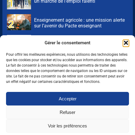
un marché de l’emploi ralenti
Enseignement agricole : une mission alerte
sur l’avenir du Pacte enseignant
VAE : un levier encore sous-exploité pour
Gérer le consentement
répondre aux besoins de l’agriculture
Pour offrir les meilleures expériences, nous utilisons des technologies telles
que les cookies pour stocker et/ou accéder aux informations des appareils.
Une IA métier au service des conseillers
Le fait de consentir à ces technologies nous permettra de traiter des
d’Auraïa
données telles que le comportement de navigation ou les ID uniques sur ce
site. Le fait de ne pas consentir ou de retirer son consentement peut avoir
un effet négatif sur certaines caractéristiques et fonctions.
Devenez un acteur de la
Accepter
filière agricole.
Refuser
Plus de 1200 offres d'emplois partout en
France.
Voir les préférences