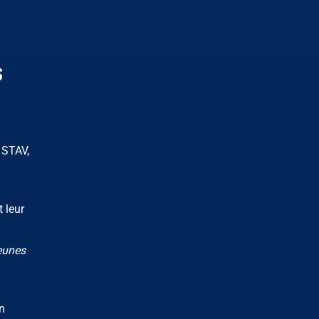
s
 STAV,
 leur
eunes
n