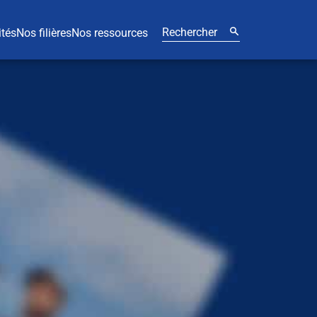
ités
Nos filières
Nos ressources