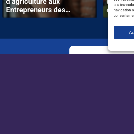
d’agriculture aux
connecte
ces technolo
Entrepreneurs des
entrepris
navigation ou
consentement
Territoires : le parcours de
Mathilde Clément
Ac
Recevez par mail t
et de l'orientation
l'environnement
Newsletter
emploi
New
INFORMATIONS
apecita.com
ag