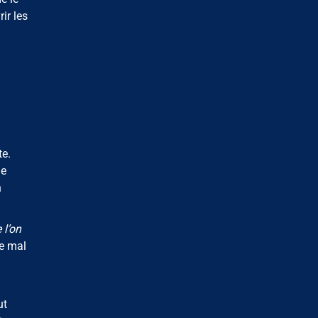
ir les
e.
de
n
 l’on
e mal
ut