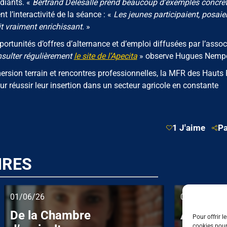
udiants. «
Bertrand Delesalle prend beaucoup d’exemples concre
t l’interactivité de la séance : «
Les jeunes participaient, posaie
t vraiment enrichissant.
»
ortunités d’offres d’alternance et d’emploi diffusées par l’assoc
nsulter régulièrement
le site de l’Apecita
» observe Hugues Nemp
ersion terrain et rencontres professionnelles, la MFR des Hauts
ur réussir leur insertion dans un secteur agricole en constante
1 J'aime
Pa
IRES
01/06/26
01/06/26
De la Chambre
Apecita 
Pour offrir l
cookies pour