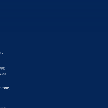
fin
ues
,
ques
tomne,
e le