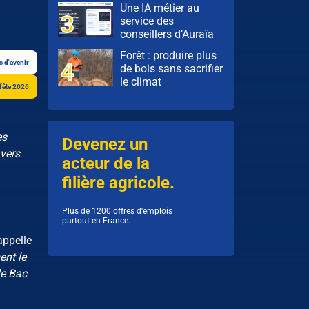
Une IA métier au
service des
conseillers d’Auraïa
Forêt : produire plus
s d'avenir
de bois sans sacrifier
le climat
 fête 2026
es
Devenez un
 vers
acteur de la
filière agricole.
Plus de 1200 offres d'emplois
partout en France.
rappelle
ent le
le Bac