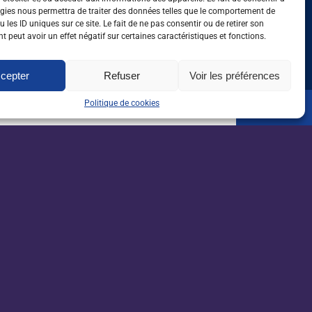
r talents et
l’agriculture des H
gies nous permettra de traiter des données telles que le comportement de
es sur le terrain
France de l’intérie
 les ID uniques sur ce site. Le fait de ne pas consentir ou de retirer son
 peut avoir un effet négatif sur certaines caractéristiques et fonctions.
cepter
Refuser
Voir les préférences
Politique de cookies
oute l'actualité de l'emploi
 dans l'agri, l'agro et
sletter
orientation
Je m'inscris*
rorientation.com
reseau-tee.net