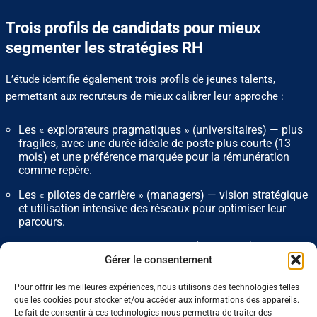
Trois profils de candidats pour mieux
segmenter les stratégies RH
L’étude identifie également trois profils de jeunes talents,
permettant aux recruteurs de mieux calibrer leur approche :
Les « explorateurs pragmatiques » (universitaires) — plus
fragiles, avec une durée idéale de poste plus courte (13
mois) et une préférence marquée pour la rémunération
comme repère.
Les « pilotes de carrière » (managers) — vision stratégique
et utilisation intensive des réseaux pour optimiser leur
parcours.
Les « bâtisseurs de compétences » (ingénieurs) — attachés
à l’apprentissage technique et au CDI, mais dans une
Gérer le consentement
logique de construction de compétences plutôt que de
sécurité statique.
Pour offrir les meilleures expériences, nous utilisons des technologies telles
que les cookies pour stocker et/ou accéder aux informations des appareils.
Le fait de consentir à ces technologies nous permettra de traiter des