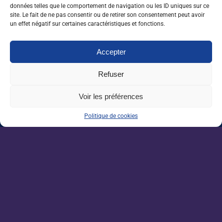
données telles que le comportement de navigation ou les ID uniques sur ce
site. Le fait de ne pas consentir ou de retirer son consentement peut avoir
Retrouvez l’étude complète
un effet négatif sur certaines caractéristiques et fonctions.
0 J'aime
Partager
Accepter
Refuser
Nos dernières sorties :
Voir les préférences
Enseignement agricole : une mission alerte
Politique de cookies
sur l’avenir du Pacte enseignant
VAE : un levier encore sous-exploité pour
répondre aux besoins de l’agriculture
Une IA métier au service des conseillers
d’Auraïa
Forêt : produire plus de bois sans sacrifier le