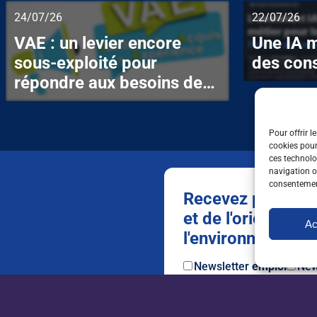
24/07/26
22/07/26
VAE : un levier encore
Une IA m
sous-exploité pour
des cons
répondre aux besoins de
l’agriculture
Pour offrir l
cookies pour
ces technolo
navigation ou
consentement
Recevez par mail t
et de l'orientation
Ac
l'environnement
Newsletter
emploi
New