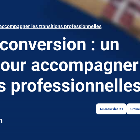
 accompagner les transitions professionnelles
conversion : un
 pour accompagner
ns professionnelle
Au coeur des RH
Graine
n