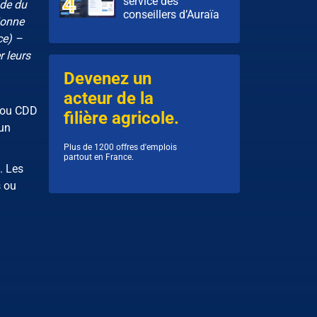
service des
ode du
conseillers d’Auraïa
ionne
ce) –
r leurs
Devenez un
acteur de la
I ou CDD
filière agricole.
 un
Plus de 1200 offres d'emplois
partout en France.
. Les
s ou