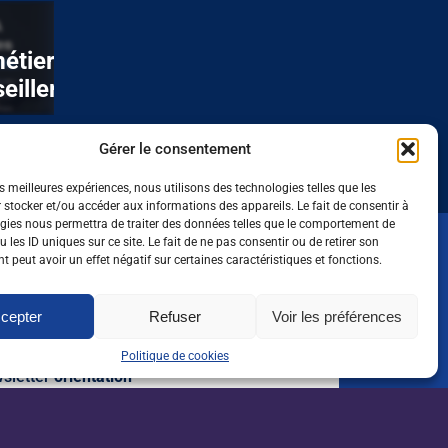
15/07/26
étier au service
Enquête Anact : qu
eillers d’Auraïa
managers jonglent
une multitude de m
Gérer le consentement
es meilleures expériences, nous utilisons des technologies telles que les
 stocker et/ou accéder aux informations des appareils. Le fait de consentir à
gies nous permettra de traiter des données telles que le comportement de
 les ID uniques sur ce site. Le fait de ne pas consentir ou de retirer son
 peut avoir un effet négatif sur certaines caractéristiques et fonctions.
oute l'actualité de l'emploi
 dans l'agri, l'agro et
cepter
Refuser
Voir les préférences
Politique de cookies
sletter
orientation
Je m'inscris*