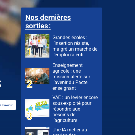
Nos dernières
sorties :
Grandes écoles :
l’insertion résiste,
malgré un marché de
l’emploi ralenti
Enseignement
agricole : une
s
mission alerte sur
l’avenir du Pacte
enseignant
VAE : un levier encore
sous-exploité pour
s d'avenir
répondre aux
besoins de
l’agriculture
Une IA métier au