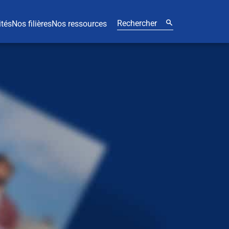
ités
Nos filières
Nos ressources