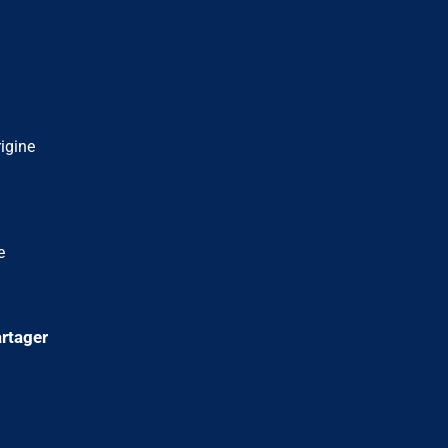
rigine
e
rtager