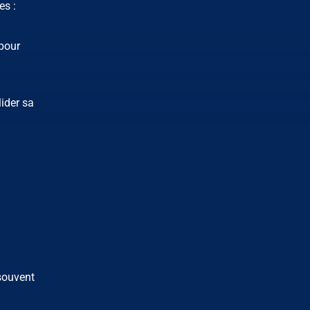
es :
 pour
lider sa
 souvent