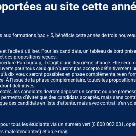
portées au site cette ann
ès aux formations bac + 5, bénéficie cette année de trois nouveau
 et facile à utiliser. Pour les candidats, un tableau de bord prés
 et des propositions reçues.
dure Parcoursup, il s’agit d’une deuxième chance. Elle sera m
 ouverte pour tous ceux qui n’auront pas accepté définitivement u
squ’à dix vœux seront possibles en phase complémentaire en for
ce. À l’issue de la phase complémentaire, toutes les propositions
ront définitives.
cceptés, les candidats devront déposer un contrat ou une promes
 permettra d’éviter que des candidats acceptés, mais sans contr
que des candidats en liste d’attente, mais avec contrat, s’en voie
our tous les étudiants via un numéro vert (0 800 002 001, opér
s malentendantes) et un e-mail