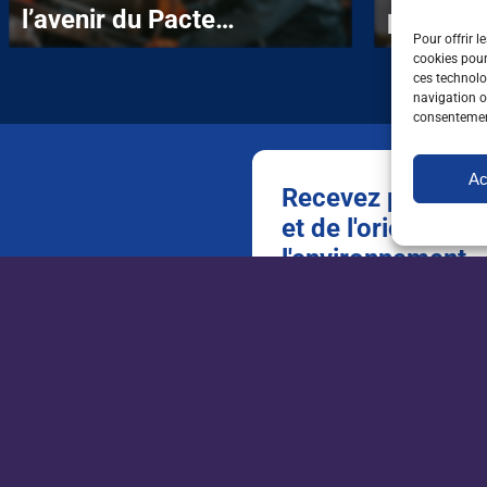
l’avenir du Pacte
pour for
Pour offrir l
enseignant
la filière
cookies pour
ces technolo
navigation ou
consentement
Ac
Recevez par mail t
et de l'orientation
l'environnement
Newsletter
emploi
New
INFORMATIONS
apecita.com
ag
Espace candidat