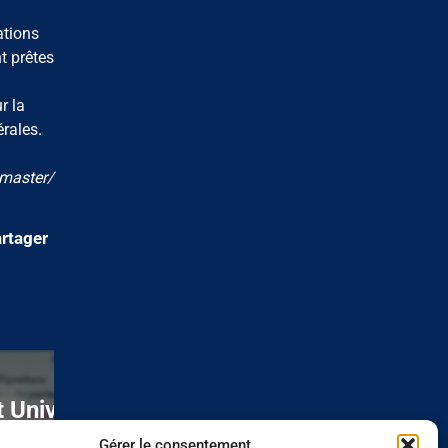
ations
t prêtes
r la
rales.
/master/
rtager
01/07/26
 Université du Vin
Reconversion
tenariat renouvelé
professionnelle : u
Gérer le consentement