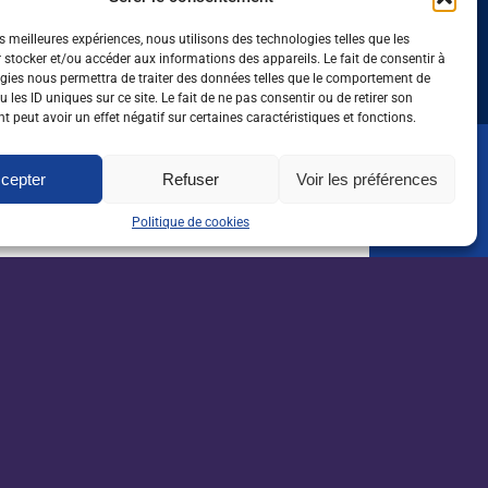
mer les talents de
croissant freiné pa
es meilleures expériences, nous utilisons des technologies telles que les
 vitivinicole
nombreux obstacl
 stocker et/ou accéder aux informations des appareils. Le fait de consentir à
gies nous permettra de traiter des données telles que le comportement de
 les ID uniques sur ce site. Le fait de ne pas consentir ou de retirer son
 peut avoir un effet négatif sur certaines caractéristiques et fonctions.
cepter
Refuser
Voir les préférences
oute l'actualité de l'emploi
 dans l'agri, l'agro et
Politique de cookies
sletter
orientation
Je m'inscris*
rorientation.com
reseau-tee.net