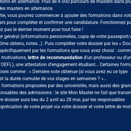
tions en alternance. Plus de 8 000 parcours de masters dans pl
es masters en alternance.
tie, vous pourrez commencer à ajouter des formations dans votre
rs pour compléter et confirmer une candidature. Fonctionnez p
z pas le dernier moment pour tout faire !
sier général (informations personnelles, copie de votre passeport/
iplôme obtenu, notes…). Puis compléter votre dossier par les « D
pécifiquement par les formations que vous avez choisi : comm
 motivations,
lettre de recommandation
d’un professeur ou d’u
, TOEFL), une attestation d’engagement étudiant… Certaines form
ises comme : « Dernière note obtenue (si vous avez eu ce type
st la durée cumulée de vos stages en semaines ? »…
es formations proposées par des universités, mais aussi des gra
ponsables des admissions : le site Mon Master ne fait que transm
 dossier aura lieu du 2 avril au 28 mai, par les responsables
réciation de votre projet via votre dossier et votre lettre de mot