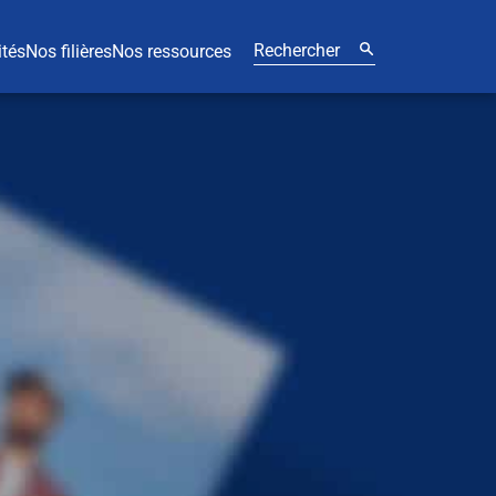
ités
Nos filières
Nos ressources