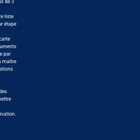
us de 3
 liste
ar étape
carte
ocuments
e par
n maître
ations
ndes
ettre
ivation.