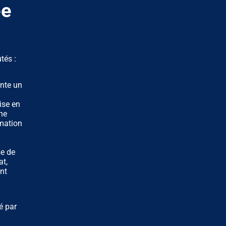
ée
tés :
ente un
ise en
ne
mation
se de
at,
nt
é par