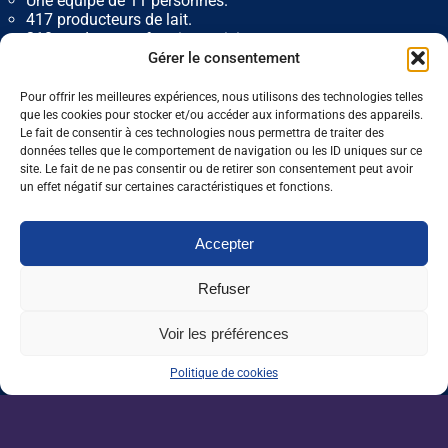
Une équipe de 11 personnes.
417 producteurs de lait.
210 producteurs fermiers suivis.
3 600 emplois directs et indirects.
Gérer le consentement
Pour offrir les meilleures expériences, nous utilisons des technologies telles
0 J'aime
Partager
que les cookies pour stocker et/ou accéder aux informations des appareils.
Le fait de consentir à ces technologies nous permettra de traiter des
données telles que le comportement de navigation ou les ID uniques sur ce
site. Le fait de ne pas consentir ou de retirer son consentement peut avoir
un effet négatif sur certaines caractéristiques et fonctions.
Nos dernières sorties :
Accepter
Enseignement agricole : une mission alerte
sur l’avenir du Pacte enseignant
Refuser
VAE : un levier encore sous-exploité pour
Voir les préférences
répondre aux besoins de l’agriculture
Politique de cookies
Une IA métier au service des conseillers
d’Auraïa