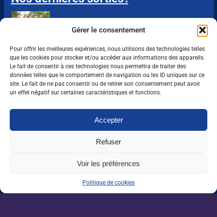
Grandes écoles : l’insertion résiste, malgré
Gérer le consentement
un marché de l’emploi ralenti
Pour offrir les meilleures expériences, nous utilisons des technologies telles
que les cookies pour stocker et/ou accéder aux informations des appareils.
Enseignement agricole : une mission alerte
Le fait de consentir à ces technologies nous permettra de traiter des
sur l’avenir du Pacte enseignant
données telles que le comportement de navigation ou les ID uniques sur ce
site. Le fait de ne pas consentir ou de retirer son consentement peut avoir
un effet négatif sur certaines caractéristiques et fonctions.
VAE : un levier encore sous-exploité pour
répondre aux besoins de l’agriculture
Accepter
Une IA métier au service des conseillers
Refuser
d’Auraïa
Voir les préférences
Politique de cookies
Devenez un acteur de la
filière agricole.