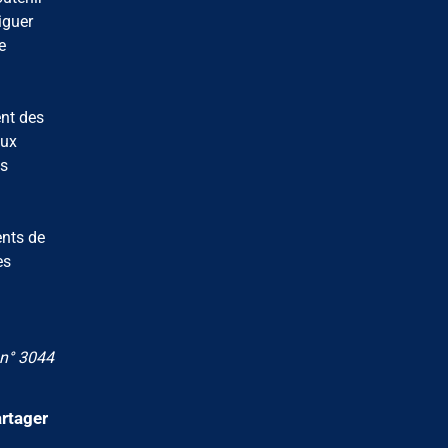
iguer
e
ent des
eux
es
ents de
es
 n° 3044
rtager