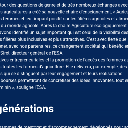
autour des questions de genre et de très nombreux échanges avec
es agricultures a créé sa nouvelle chaire d’enseignement, « Agric
s femmes et leur impact positif sur les filières agricoles et alime
s du monde agricole. Après la chaire Agriculture écologiquement
vons identifié un sujet important qui est celui de la visibilité de
ilières plus inclusives et plus attractives. C’est avec fierté que
ener, avec nos partenaires, ce changement sociétal qui bénéficie
Siret, directeur général de l’ESA.
iatives entrepreneuriales et la promotion de l’accès des femmes a
outes les formes d’agriculture. Elle délivrera, par exemple, des
s qui se distinguent par leur engagement et leurs réalisations
 bourses permettront de concrétiser des idées innovantes, tout e
minin », souligne l’ESA.
 générations
rogrammes de mentorat et d’accompagnement, développés pour so