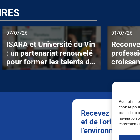
IRES
07/07/26
01/07/26
ISARA et Université du Vin
Reconve
: un partenariat renouvelé
professi
pour former les talents de
croissan
la filière vitivinicole
nombreu
Pour offrir l
cookies pour
Recevez par mail t
ces technolo
navigation ou
et de l'orientation
consentement
l'environnement