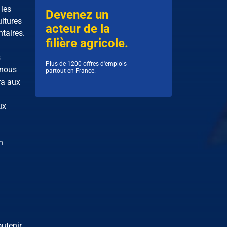
 les
Devenez un
ultures
acteur de la
ntaires.
filière agricole.
s
Plus de 1200 offres d'emplois
 nous
partout en France.
ra aux
ux
n
utenir