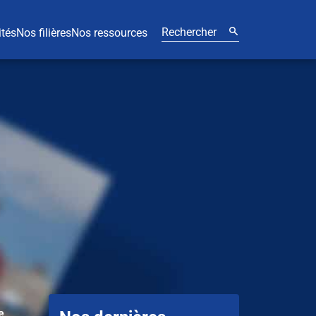
ités
Nos filières
Nos ressources
e