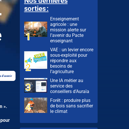
Nos dernières
sorties :
r
Enseignement
agricole : une
e
mission alerte sur
l’avenir du Pacte
enseignant
VAE : un levier encore
sous-exploité pour
répondre aux
besoins de
l’agriculture
s d'avenir
Une IA métier au
service des
conseillers d’Auraïa
Forêt : produire plus
de bois sans sacrifier
n ».
le climat
 pour