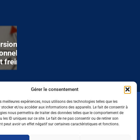
29/06/26
rsion
Études supérieures 
onnelle : un désir
guide 2026 pour ne
t freiné par de
laisser au hasard
x obstacles
Gérer le consentement
es meilleures expériences, nous utilisons des technologies telles que les
 stocker et/ou accéder aux informations des appareils. Le fait de consentir à
oute l'actualité de l'emploi
gies nous permettra de traiter des données telles que le comportement de
 les ID uniques sur ce site. Le fait de ne pas consentir ou de retirer son
 dans l'agri, l'agro et
 peut avoir un effet négatif sur certaines caractéristiques et fonctions.