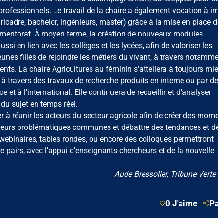
rofessionnels. Le travail de la chaire a également vocation à irr
ricadre, bachelor, ingénieurs, master) grâce à la mise en place d
e mentorat. À moyen terme, la création de nouveaux modules
si en lien avec les collèges et les lycées, afin de valoriser les
eunes filles de rejoindre les métiers du vivant, à travers notamm
nts. La chaire Agricultures au féminin s’attellera à toujours mi
 à travers des travaux de recherche produits en interne ou par d
et à l’international. Elle continuera de recueillir et d’analyser
s du sujet en temps réel.
er à réunir les acteurs du secteur agricole afin de créer des mom
r leurs problématiques communes et débattre des tendances et d
binaires, tables rondes, ou encore des colloques permettront
tre pairs, avec l’appui d’enseignants-chercheurs et de la nouvelle
Aude Bressolier, Tribune Verte
0 J'aime
Pa