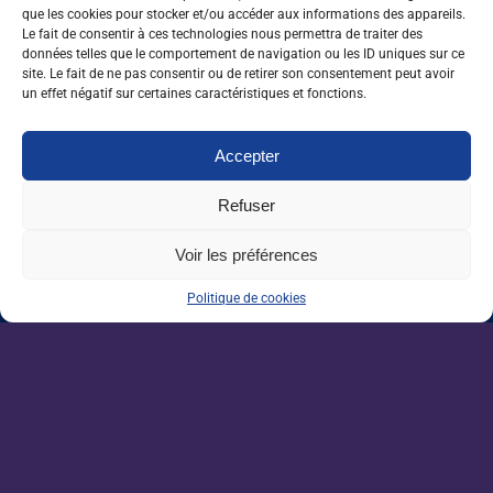
que les cookies pour stocker et/ou accéder aux informations des appareils.
Nos dernières sorties :
Le fait de consentir à ces technologies nous permettra de traiter des
données telles que le comportement de navigation ou les ID uniques sur ce
site. Le fait de ne pas consentir ou de retirer son consentement peut avoir
un effet négatif sur certaines caractéristiques et fonctions.
Grandes écoles : l’insertion résiste, malgré
un marché de l’emploi ralenti
Accepter
Enseignement agricole : une mission alerte
Refuser
sur l’avenir du Pacte enseignant
Voir les préférences
VAE : un levier encore sous-exploité pour
répondre aux besoins de l’agriculture
Politique de cookies
Une IA métier au service des conseillers
d’Auraïa
Devenez un acteur de la