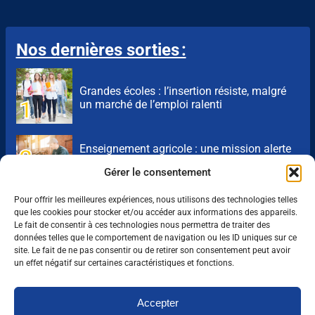
Nos dernières sorties :
Grandes écoles : l’insertion résiste, malgré
un marché de l’emploi ralenti
Enseignement agricole : une mission alerte
sur l’avenir du Pacte enseignant
Gérer le consentement
VAE : un levier encore sous-exploité pour
Pour offrir les meilleures expériences, nous utilisons des technologies telles
répondre aux besoins de l’agriculture
que les cookies pour stocker et/ou accéder aux informations des appareils.
Le fait de consentir à ces technologies nous permettra de traiter des
données telles que le comportement de navigation ou les ID uniques sur ce
Une IA métier au service des conseillers
site. Le fait de ne pas consentir ou de retirer son consentement peut avoir
d’Auraïa
un effet négatif sur certaines caractéristiques et fonctions.
Accepter