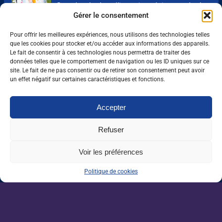
Grandes écoles : l’insertion résiste, malgré
un marché de l’emploi ralenti
Gérer le consentement
Pour offrir les meilleures expériences, nous utilisons des technologies telles
que les cookies pour stocker et/ou accéder aux informations des appareils.
Enseignement agricole : une mission alerte
Le fait de consentir à ces technologies nous permettra de traiter des
sur l’avenir du Pacte enseignant
données telles que le comportement de navigation ou les ID uniques sur ce
site. Le fait de ne pas consentir ou de retirer son consentement peut avoir
un effet négatif sur certaines caractéristiques et fonctions.
VAE : un levier encore sous-exploité pour
répondre aux besoins de l’agriculture
Accepter
Une IA métier au service des conseillers
d’Auraïa
Refuser
Voir les préférences
Politique de cookies
Devenez un acteur de la
filière agricole.
Plus de 1200 offres d'emplois partout en
France.