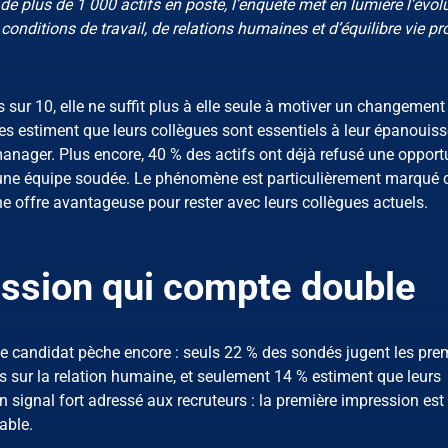
de plus de 1 000 actifs en poste, l’enquête met en lumière l’évol
conditions de travail, de relations humaines et d’équilibre vie pr
s sur 10, elle ne suffit plus à elle seule à motiver un changement
ées estiment que leurs collègues sont essentiels à leur épanouis
manager. Plus encore, 40 % des actifs ont déjà refusé une opport
r une équipe soudée. Le phénomène est particulièrement marqué 
ne offre avantageuse pour rester avec leurs collègues actuels.
ssion qui compte double
ce candidat pèche encore : seuls 22 % des sondés jugent les pre
 sur la relation humaine, et seulement 14 % estiment que leurs
signal fort adressé aux recruteurs : la première impression est
able.