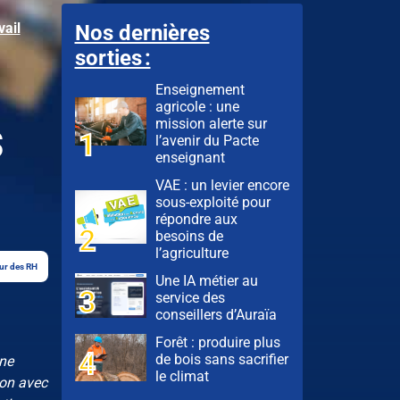
vail
Nos dernières
sorties :
Enseignement
agricole : une
s
mission alerte sur
l’avenir du Pacte
enseignant
VAE : un levier encore
sous-exploité pour
répondre aux
besoins de
l’agriculture
ur des RH
Une IA métier au
service des
conseillers d’Auraïa
Forêt : produire plus
de bois sans sacrifier
une
le climat
ion avec