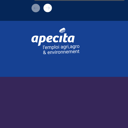
l’agriculture
APECITA MÉDIA
À la une
Nos actualités
Nos filières