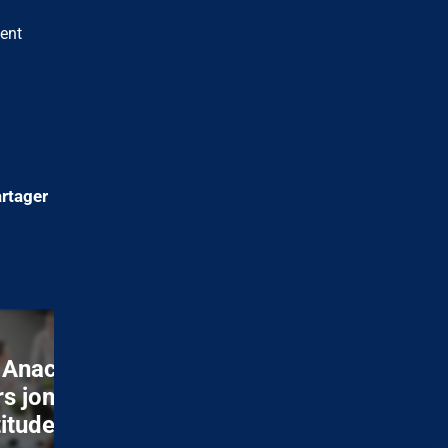
lent
rtager
01/07/26
Anact : quand les
Reconversion
s jonglent avec
professionnelle : u
itude de missions
croissant freiné pa