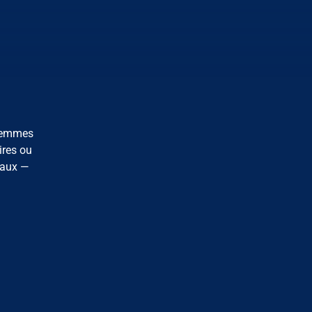
 femmes
ires ou
eaux —