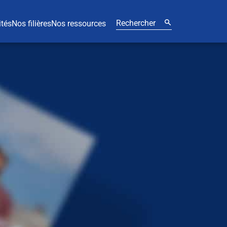
ités
Nos filières
Nos ressources