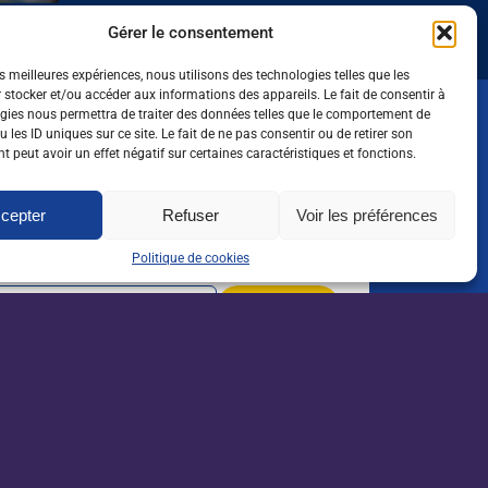
nombreux obstacl
Gérer le consentement
es meilleures expériences, nous utilisons des technologies telles que les
 stocker et/ou accéder aux informations des appareils. Le fait de consentir à
gies nous permettra de traiter des données telles que le comportement de
 les ID uniques sur ce site. Le fait de ne pas consentir ou de retirer son
oute l'actualité de l'emploi
 peut avoir un effet négatif sur certaines caractéristiques et fonctions.
 dans l'agri, l'agro et
cepter
Refuser
Voir les préférences
sletter
orientation
Politique de cookies
Je m'inscris*
rorientation.com
reseau-tee.net