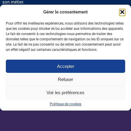
son métier.
— Emmanuelle BORDON (Tribune Verte 3009)
Gérer le consentement
Pour offrir les meilleures expériences, nous utilisons des technologies telles
0 J'aime
Partager
que les cookies pour stocker et/ou accéder aux informations des appareils.
Le fait de consentir à ces technologies nous permettra de traiter des
données telles que le comportement de navigation ou les ID uniques sur ce
site. Le fait de ne pas consentir ou de retirer son consentement peut avoir
Nos dernières sorties :
un effet négatif sur certaines caractéristiques et fonctions.
Enseignement agricole : une mission alerte
Accepter
sur l’avenir du Pacte enseignant
Refuser
VAE : un levier encore sous-exploité pour
répondre aux besoins de l’agriculture
Voir les préférences
Politique de cookies
Une IA métier au service des conseillers
d’Auraïa
Forêt : produire plus de bois sans sacrifier le