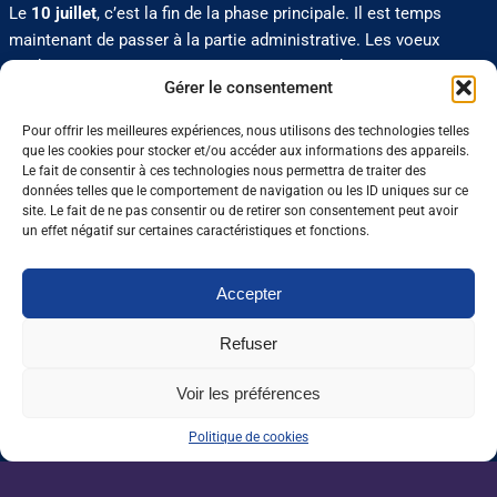
Le
10 juillet
, c’est la fin de la phase principale. Il est temps
maintenant de passer à la partie administrative. Les voeux
gardés en attente sont automatiquement archivés.
Gérer le consentement
0 J'aime
Partager
Pour offrir les meilleures expériences, nous utilisons des technologies telles
que les cookies pour stocker et/ou accéder aux informations des appareils.
Le fait de consentir à ces technologies nous permettra de traiter des
données telles que le comportement de navigation ou les ID uniques sur ce
site. Le fait de ne pas consentir ou de retirer son consentement peut avoir
Nos dernières sorties :
un effet négatif sur certaines caractéristiques et fonctions.
Grandes écoles : l’insertion résiste, malgré
Accepter
un marché de l’emploi ralenti
Refuser
Enseignement agricole : une mission alerte
Voir les préférences
sur l’avenir du Pacte enseignant
Politique de cookies
VAE : un levier encore sous-exploité pour
répondre aux besoins de l’agriculture