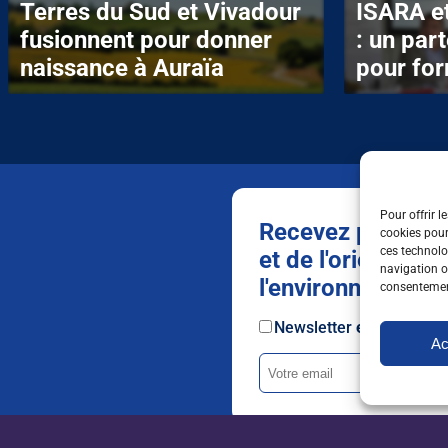
Terres du Sud et Vivadour
ISARA et
fusionnent pour donner
: un par
naissance à Auraïa
pour for
la filière
Pour offrir l
Recevez par mail t
cookies pour
ces technolo
et de l'orientation
navigation ou
l'environnement
consentement
Newsletter
emploi
New
Ac