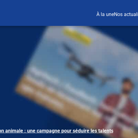
À la une
Nos actual
ion animale : une campagne pour séduire les talents