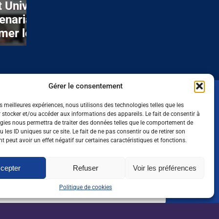
 Université du Vin
Circuits courts : B
tenariat renouvelé
à la ferme s’associ
mer les talents de
Pourdebon.com
 vitivinicole
Gérer le consentement
es meilleures expériences, nous utilisons des technologies telles que les
oute l'actualité de l'emploi
 stocker et/ou accéder aux informations des appareils. Le fait de consentir à
gies nous permettra de traiter des données telles que le comportement de
 dans l'agri, l'agro et
 les ID uniques sur ce site. Le fait de ne pas consentir ou de retirer son
 peut avoir un effet négatif sur certaines caractéristiques et fonctions.
sletter
orientation
cepter
Refuser
Voir les préférences
Je m'inscris*
Politique de cookies