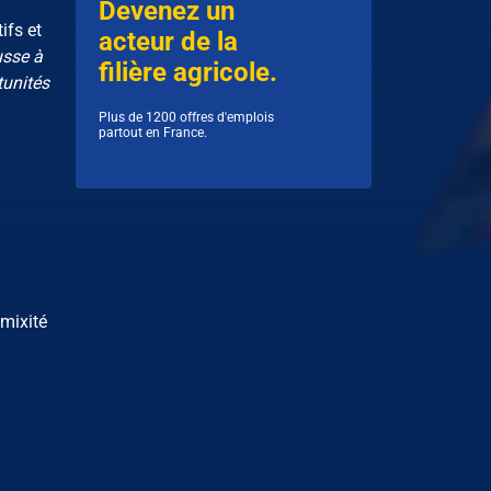
Devenez un
ifs et
acteur de la
usse à
filière agricole.
tunités
Plus de 1200 offres d'emplois
partout en France.
 mixité