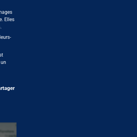
gnages
. Elles
.
eurs-
st
 un
rtager
15/06/26