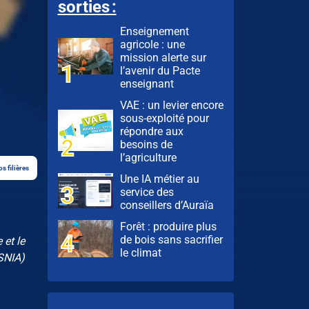
sorties :
Enseignement
agricole : une
mission alerte sur
l’avenir du Pacte
enseignant
VAE : un levier encore
sous-exploité pour
répondre aux
besoins de
l’agriculture
s filières
Une IA métier au
service des
conseillers d’Auraïa
Forêt : produire plus
de bois sans sacrifier
et le
le climat
(SNIA)