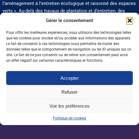
l’aménagement à l’entretien écologique et raisonné des espaces
verts ». Au-delà des travaux de plantation et d’entretien, des
entreprises diversifient leurs activités avec, par exemple, la
Gérer le consentement
maçonnerie paysagère, la construction de terrasses ou la mise
en place de bassins d’agréments.
Pour offrir les meilleures expériences, nous utilisons des technologies telles
que les cookies pour stocker et/ou accéder aux informations des appareils.
Le fait de consentir à ces technologies nous permettra de traiter des
Propos recueillis par Aude Bressolier
données telles que le comportement de navigation ou les ID uniques sur ce
site. Le fait de ne pas consentir ou de retirer son consentement peut avoir
un effet négatif sur certaines caractéristiques et fonctions.
Zoom : Les 5 atouts de la filière
Accepter
Refuser
Le contact avec la nature.
Un fort potentiel d’évolution.
Une grande diversité de métiers accessibles à tous niveaux
Voir les préférences
de formation.
Des entreprises de toutes tailles.
Politique de cookies
Des emplois stables et souvent à temps plein