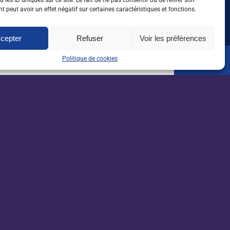
 les ID uniques sur ce site. Le fait de ne pas consentir ou de retirer son
 peut avoir un effet négatif sur certaines caractéristiques et fonctions.
cepter
Refuser
Voir les préférences
Politique de cookies
oute l'actualité de l'emploi
 dans l'agri, l'agro et
sletter
orientation
Je m'inscris*
rorientation.com
reseau-tee.net