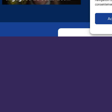
navigation ou
huiles et protéines
consentement
végétales
Ac
Recevez par mail t
et de l'orientation
l'environnement
Newsletter
emploi
New
INFORMATIONS
apecita.com
ag
Espace candidat
Espace entreprise