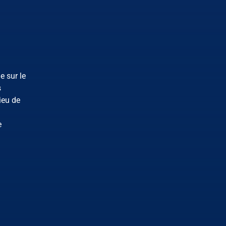
e sur le
s
ieu de
e