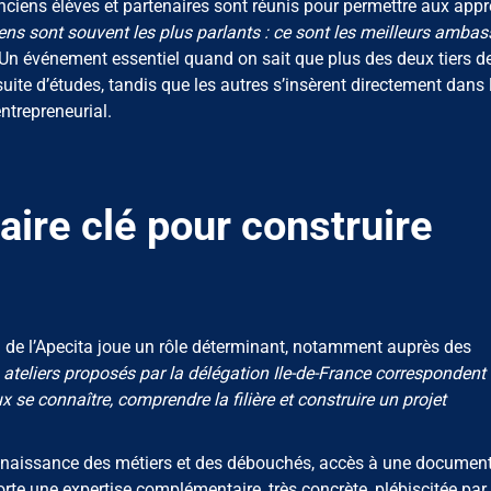
anciens élèves et partenaires sont réunis pour permettre aux app
ns sont souvent les plus parlants : ce sont les meilleurs amba
n événement essentiel quand on sait que plus des deux tiers d
te d’études, tandis que les autres s’insèrent directement dans 
ntrepreneurial.
aire clé pour construire
 de l’Apecita joue un rôle déterminant, notamment auprès des
 ateliers proposés par la délégation Ile-de-France correspondent
se connaître, comprendre la filière et construire un projet
onnaissance des métiers et des débouchés, accès à une documen
porte une expertise complémentaire, très concrète, plébiscitée par 