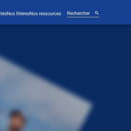
ités
Nos filières
Nos ressources