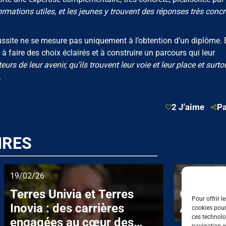
formations utiles, et les jeunes y trouvent des réponses très concr
ssite ne se mesure pas uniquement à l’obtention d’un diplôme. E
 à faire des choix éclairés et à construire un parcours qui leur
teurs de leur avenir, qu’ils trouvent leur voie et leur place et surtou
.
2 J'aime
Pa
IRES
19/02/26
19/02/26
Terres Univia et Terres
Grâce à 
Pour offrir l
Inovia : des carrières
Ahamada
cookies pour
ces technolo
engagées au cœur des