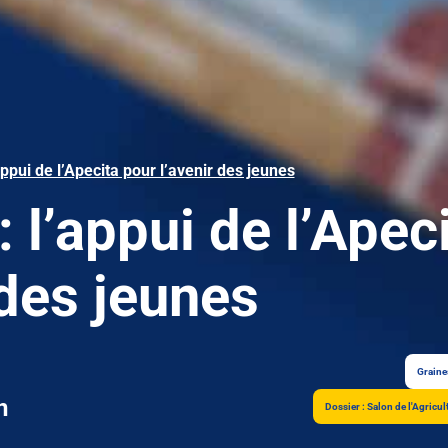
pui de l’Apecita pour l’avenir des jeunes
l’appui de l’Apec
 des jeunes
Graine
n
Dossier : Salon de l'Agricu