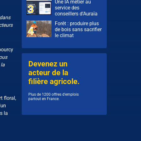
Une IA métier au
service des
conseillers d’Auraïa
 dans
Forêt : produire plus
cteurs
de bois sans sacrifier
le climat
bourcy
ous
Devenez un
 la
acteur de la
filière agricole.
Plus de 1200 offres d'emplois
 floral,
partout en France.
’un
s la