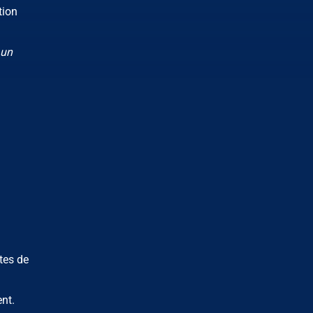
tion
 un
u
tes de
nt.