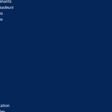
renants
ssadeurs
es
le
tation
les