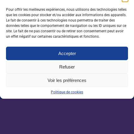
l’école, une voix experte et neutre, c’est très structurant. Et ça
les aide aussi à sortir d’une vision parfois trop étroite : on élargit
Pour offrir les meilleures expériences, nous utilisons des technologies telles
leur champ des possibles. Auprès de nos apprenants en
que les cookies pour stocker et/ou accéder aux informations des appareils.
Le fait de consentir à ces technologies nous permettra de traiter des
bachelor, les conseillères de l’Apecita insistent également sur le
données telles que le comportement de navigation ou les ID uniques sur ce
fait que leurs profils techniques sont très recherchés par les
site. Le fait de ne pas consentir ou de retirer son consentement peut avoir
entreprises et qu’ils ont donc la chance de pouvoir s’insérer
un effet négatif sur certaines caractéristiques et fonctions.
rapidement sur le marché de l’emploi. »
Accepter
0 J'aime
Partager
Refuser
Voir les préférences
Nos dernières sorties :
Politique de cookies
Enseignement agricole : une mission alerte
sur l’avenir du Pacte enseignant
VAE : un levier encore sous-exploité pour
répondre aux besoins de l’agriculture