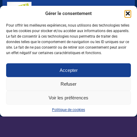
VAE : un levier encore sous-exploité pour
Gérer le consentement
répondre aux besoins de l’agriculture
Pour offrir les meilleures expériences, nous utilisons des technologies telles
Une IA métier au service des conseillers
que les cookies pour stocker et/ou accéder aux informations des appareils.
d’Auraïa
Le fait de consentir à ces technologies nous permettra de traiter des
données telles que le comportement de navigation ou les ID uniques sur ce
site. Le fait de ne pas consentir ou de retirer son consentement peut avoir
un effet négatif sur certaines caractéristiques et fonctions.
Devenez un acteur de la
Accepter
filière agricole.
Refuser
Plus de 1200 offres d'emplois partout en
France.
Voir les préférences
Politique de cookies
NOS ARTICLES SIMILAIRES