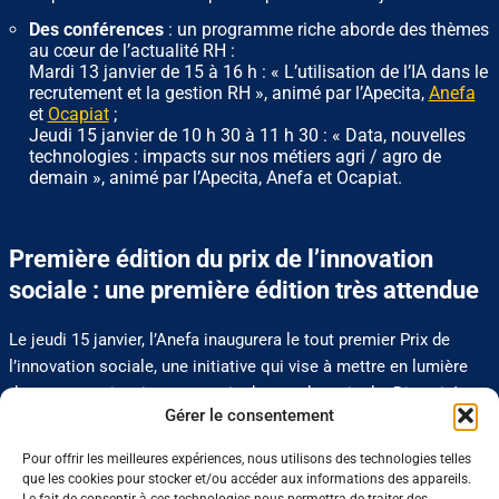
Des conférences
: un programme riche aborde des thèmes
au cœur de l’actualité RH :
Mardi 13 janvier de 15 à 16 h : « L’utilisation de l’IA dans le
recrutement et la gestion RH », animé par l’Apecita,
Anefa
et
Ocapiat
;
Jeudi 15 janvier de 10 h 30 à 11 h 30 : « Data, nouvelles
technologies : impacts sur nos métiers agri / agro de
demain », animé par l’Apecita, Anefa et Ocapiat.
Première édition du prix de l’innovation
sociale : une première édition très attendue
Le jeudi 15 janvier, l’Anefa inaugurera le tout premier Prix de
l’innovation sociale, une initiative qui vise à mettre en lumière
des parcours inspirants au sein du monde agricole. Diversité,
Gérer le consentement
inclusion, reconversion, agriculture au féminin : les exemples
récompensés illustreront la capacité du secteur à soutenir des
Pour offrir les meilleures expériences, nous utilisons des technologies telles
trajectoires humaines fortes, et à faire évoluer les pratiques
que les cookies pour stocker et/ou accéder aux informations des appareils.