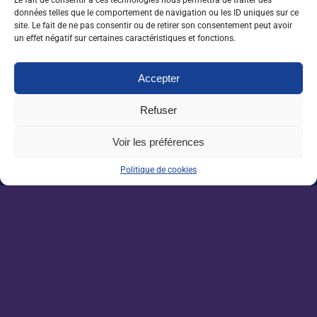
pour répondre aux attentes sociétales.
Le fait de consentir à ces technologies nous permettra de traiter des
données telles que le comportement de navigation ou les ID uniques sur ce
site. Le fait de ne pas consentir ou de retirer son consentement peut avoir
un effet négatif sur certaines caractéristiques et fonctions.
Le programme en détail de l’espace Emploi & métiers
Accepter
Refuser
Voir les préférences
Crédit : © SIVAL 2025 – Régine LEMARCHAND
Politique de cookies
1 J'aime
Partager
Nos dernières sorties :
Enseignement agricole : une mission alerte
sur l’avenir du Pacte enseignant