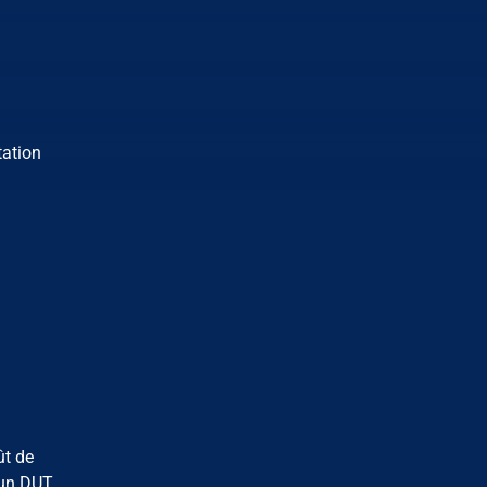
tation
ût de
c un DUT