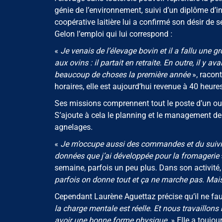
génie de l’environnement, suivi d’un diplôme d’i
coopérative laitière lui a confirmé son désir de s
Gelon l’emploi qui lui correspond :
«
Je venais de l’élevage bovin et il a fallu une g
aux ovins : il partait en retraite. En outre, il y a
beaucoup de choses la première année
», racont
horaires, elle est aujourd’hui revenue à 40 heur
Ses missions comprennent tout le poste d’un ouvri
S’ajoute à cela le planning et le management de s
agnelages.
«
Je m’occupe aussi des commandes et du suivi du
données que j’ai développée pour la fromagerie
semaine, parfois un peu plus. Dans son activité, 
parfois on donne tout et ça ne marche pas. Mais 
Cependant Laurène Aguettaz précise qu’il ne fa
la charge mentale est réelle. Et nous travaillons
avoir une bonne forme physique.
» Elle a toujou