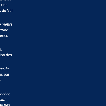
s une
c du Val
e mettre
truire
lumes
n.
tion des
se de
es par
«
rocher,
faut
de très