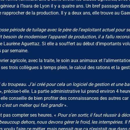
ngénieur à l’Isara de Lyon il y a quatre ans. Un bref passage dan
e rapprocher de la production. Il y a deux ans, elle trouve au Gae
rosse période de tuilage avec le père de l’exploitant actuel pour s
vait besoin de moderniser l’appareil de production, il a fallu recons
e Laurène Aguettaz. Si elle a souffert au début d’importants vo
es par semaine.
er agricole, avec la traite, le soin aux animaux et l’alimentatio
es trois collègues à temps plein, le calcul des rations et la ges
 troupeau. J’ai créé pour cela un logiciel de gestion et une ba
», précise-t-elle. La partie administrative lui prend environ 4 heur
elle conseille de bien profiter des connaissances des autres car 
c’est un métier qui fait grandir
».
ut pas compter ses heures. «
Pour s’en sortir, il faut réussir à déc
 beaucoup dehors, nous devons gérer le froid, les intempéries. Il 
rs voulu faire ce métier, mais pensait que ça n’existait que dans 