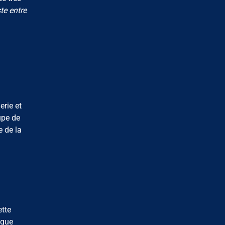
ste entre
rie et
upe de
 de la
ette
sque