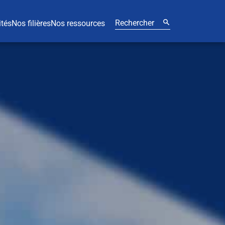
ités
Nos filières
Nos ressources