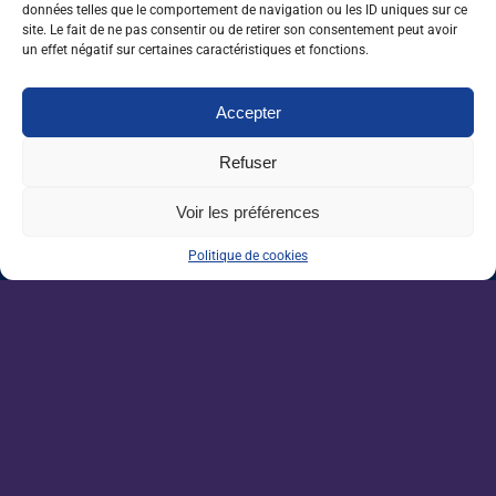
Devenez un acteur de la
données telles que le comportement de navigation ou les ID uniques sur ce
site. Le fait de ne pas consentir ou de retirer son consentement peut avoir
filière agricole.
un effet négatif sur certaines caractéristiques et fonctions.
Plus de 1200 offres d'emplois partout en
France.
Accepter
Refuser
NOS ARTICLES SIMILAIRES
Voir les préférences
Politique de cookies
20/07/26
Forêt : produire plus de bois sans
sacrifier le climat