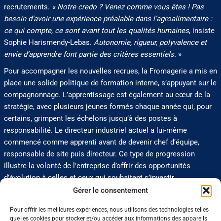
recrutements.
« Notre credo ? Venez comme vous êtes ! Pas
besoin d’avoir une expérience préalable dans l’agroalimentaire :
ce qui compte, ce sont avant tout les qualités humaines
, insiste
Sophie Harismendy-Lebas.
Autonomie, rigueur, polyvalence et
envie d’apprendre font partie des critères essentiels.
»
Pour accompagner les nouvelles recrues, la Fromagerie a mis en
place une solide politique de formation interne, s’appuyant sur le
compagnonnage. L’apprentissage est également au cœur de la
stratégie, avec plusieurs jeunes formés chaque année qui, pour
certains, grimpent les échelons jusqu’à des postes à
responsabilité. Le directeur industriel actuel a lui-même
commencé comme apprenti avant de devenir chef d’équipe,
responsable de site puis directeur. Ce type de progression
illustre la volonté de l’entreprise d’offrir des opportunités
d’évolution à celles et ceux qui souhaitent s’investir
durablement.
Gérer le consentement
«
Pour répondre à nos besoins, nous essayons également de
Pour offrir les meilleures expériences, nous utilisons des technologies telles
développer des titres professionnels et CQP en partenariat avec
que les cookies pour stocker et/ou accéder aux informations des appareils.