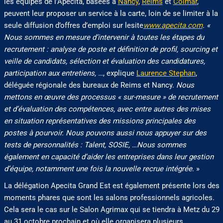
les équipes de l’Apecita, basées à
Nancy
,
Reims
et
Colmar
,
peuvent leur proposer un service à la carte, loin de se limiter à la
seule diffusion d’offres d’emploi sur lesite
www.apecita.com
. «
Nous sommes en mesure d’intervenir à toutes les étapes du
recrutement : analyse de poste et définition de profil, sourcing et
veille de candidats, sélection et évaluation des candidatures,
participation aux entretiens, …
, explique
Laurence Stephan
,
déléguée régionale des bureaux de Reims et Nancy.
Nous
mettons en œuvre des processus « sur-mesure » de recrutement
et d’évaluation des compétences, avec entre autres des mises
en situation représentatives des missions principales des
postes à pourvoir. Nous pouvons aussi nous appuyer sur des
tests de personnalités : Talent, SOSIE, …Nous sommes
également en capacité d’aider les entreprises dans leur gestion
d’équipe, notamment une fois la nouvelle recrue intégrée
. »
La délégation Apecita Grand Est est également présente lors des
moments phares que sont les salons professionnels agricoles.
Cela sera le cas sur le Salon Agrimax qui se tiendra à Metz du 29
au 31 octobre prochain et où elle organisera plusieurs