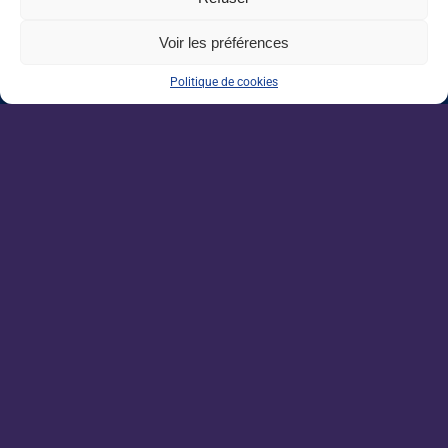
Voir les préférences
0 J'aime
Partager
Politique de cookies
Nos dernières sorties :
Grandes écoles : l’insertion résiste, malgré
un marché de l’emploi ralenti
Enseignement agricole : une mission alerte
sur l’avenir du Pacte enseignant
VAE : un levier encore sous-exploité pour
répondre aux besoins de l’agriculture
Une IA métier au service des conseillers
d’Auraïa