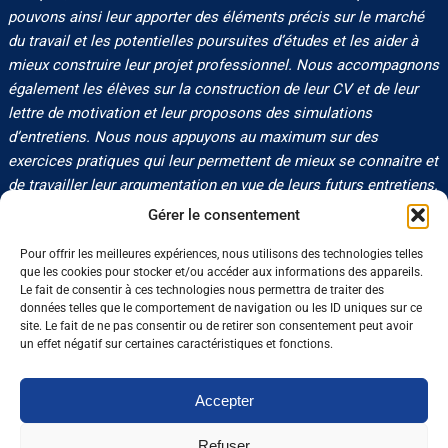
pouvons ainsi leur apporter des éléments précis sur le marché
du travail et les potentielles poursuites d’études et les aider à
mieux construire leur projet professionnel. Nous accompagnons
également les élèves sur la construction de leur CV et de leur
lettre de motivation et leur proposons des simulations
d’entretiens. Nous nous appuyons au maximum sur des
exercices pratiques qui leur permettent de mieux se connaitre et
de travailler leur argumentation en vue de leurs futurs entretiens.
Cette démarche auprès des centres de formation est importante
Gérer le consentement
pour nous car elle nous permet de nous faire connaitre et
Pour offrir les meilleures expériences, nous utilisons des technologies telles
reconnaitre comme un acteur phare de l’emploi auprès des
que les cookies pour stocker et/ou accéder aux informations des appareils.
apprenants. »
Le fait de consentir à ces technologies nous permettra de traiter des
données telles que le comportement de navigation ou les ID uniques sur ce
En complément de nos interventions en centre de formation,
site. Le fait de ne pas consentir ou de retirer son consentement peut avoir
l’Apecita Grand Est participe à deux « challenges » inter lycées
un effet négatif sur certaines caractéristiques et fonctions.
(APAL et Elit’days) qui regroupent de nombreux étudiants de la
région. C’est encore l’occasion d’aborder la poursuite d’études et
Accepter
la connaissance des métiers sous un format compétitif mais
très ludique.
Refuser