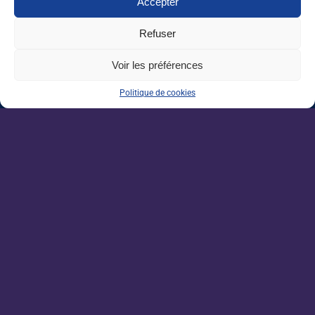
Accepter
Nos dernières sorties :
Refuser
Grandes écoles : l’insertion résiste, malgré
Voir les préférences
un marché de l’emploi ralenti
Politique de cookies
Enseignement agricole : une mission alerte
sur l’avenir du Pacte enseignant
VAE : un levier encore sous-exploité pour
répondre aux besoins de l’agriculture
Une IA métier au service des conseillers
d’Auraïa
Devenez un acteur de la