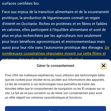
surfaces certifiées bio.
Face aux enjeux de la transition alimentaire et de la souveraineté
protéique, la production de légumineuses connaît un regain
d’intérêt en Occitanie. Riches en protéines et en fibres et faibles
en calories, elles participent à l’équilibre alimentaire et sont de
plus en plus recherchées par les agriculteurs non seulement
pour leurs bénéfices agronomiques et environnementaux mais
aussi pour leur rôle sans l’autonomie protéique des élevages.
De
nombreuses coopératives régionales misent sur cette filière et
certaines depuis plus de 15 ans, comme Qualisol
.
Gérer le consentement
Rendez-vous sur le stand de l’Apecita où Amélie Castelnovo et
Virginie Saubert vous feront découvrir cette agriculture plurielle
Pour offrir les meilleures expériences, nous utilisons des technologies telles
aux multiples opportunités.
que les cookies pour stocker et/ou accéder aux informations des appareils.
Le fait de consentir à ces technologies nous permettra de traiter des
données telles que le comportement de navigation ou les ID uniques sur ce
site. Le fait de ne pas consentir ou de retirer son consentement peut avoir
0 J'aime
Partager
un effet négatif sur certaines caractéristiques et fonctions.